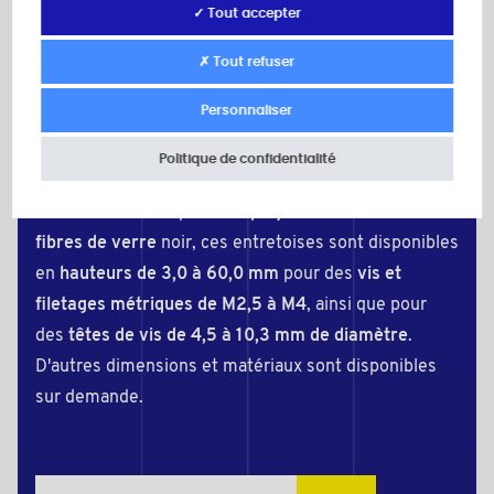
étagé
✓ Tout accepter
Les
entretoises à alésage étagé
permettent de
✗ Tout refuser
noyer la tête des vis, telles que les
vis à tête
Personnaliser
cylindrique
ou les
vis à six pans creux
. Grâce au
diamètre réduit de l'un des trous, la tête de vis
Politique de confidentialité
repose sur un épaulement à l'intérieur de
l'entretoise. Fabriquées en
polyamide renforcé de
fibres de verre
noir, ces entretoises sont disponibles
en
hauteurs de 3,0 à 60,0 mm
pour des
vis et
filetages métriques de M2,5 à M4
, ainsi que pour
des
têtes de vis de 4,5 à 10,3 mm de diamètre
.
D'autres dimensions et matériaux sont disponibles
sur demande.