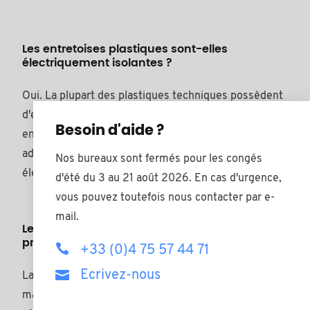
Les entretoises plastiques sont-elles
électriquement isolantes ?
Oui. La plupart des plastiques techniques possèdent
d'excellentes propriétés d'isolation électrique. Les
Besoin d'aide ?
entretoises plastiques sont donc particulièrement
adaptées aux applications en électronique,
Nos bureaux sont fermés pour les congés
électrotechnique et dans les armoires électriques.
d'été du 3 au 21 août 2026. En cas d'urgence,
vous pouvez toutefois nous contacter par e-
mail.
Les entretoises plastiques résistent-elles aux
produits chimiques et à la température ?
+33 (0)4 75 57 44 71
Ecrivez-nous
La
résistance
dépend du matériau utilisé. Des
matériaux tels que le PA, le POM, le PTFE ou le PVDF