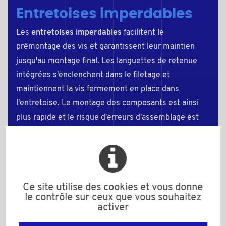
Entretoises imperdables
Les
entretoises imperdables
facilitent le
prémontage des vis et garantissent leur maintien
jusqu'au montage final. Les languettes de retenue
intégrées s'enclenchent dans le filetage et
maintiennent la vis fermement en place dans
l'entretoise. Le montage des composants est ainsi
plus rapide et le risque d'erreurs d'assemblage est
réduit. La gamme standard de Bülte comprend des
entretoises plastiques imperdables en
polyamide
(PA, nylon)
pour des vis et filetages métriques
de
M3 à M10
, disponibles en
hauteurs de
Ce site utilise des cookies et vous donne
5,0 à 30,0 mm
.
le contrôle sur ceux que vous souhaitez
activer
Entretoises à alésage