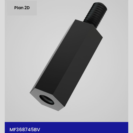
Plan 2D
MF368745BV