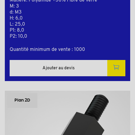
Matière: Polyamide +30% Fibre de verre
M: 3
d: M3
H: 6,0
L: 25,0
P1: 8,0
P2: 10,0
Quantité minimum de vente : 1000
Ajouter au devis
Plan 2D