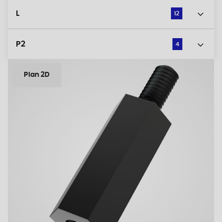
L
12
P2
4
Plan 2D