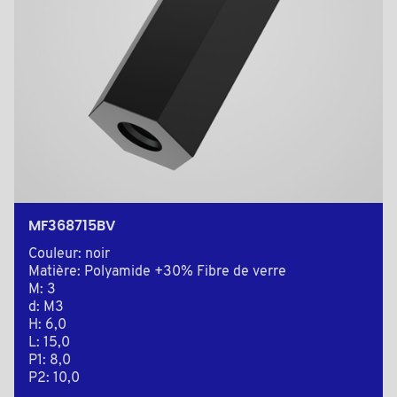
MF368715BV
Couleur: noir
Matière: Polyamide +30% Fibre de verre
M: 3
d: M3
H: 6,0
L: 15,0
P1: 8,0
P2: 10,0