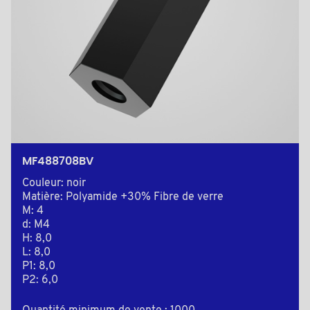
MF488708BV
Couleur: noir
Matière: Polyamide +30% Fibre de verre
M: 4
d: M4
H: 8,0
L: 8,0
P1: 8,0
P2: 6,0