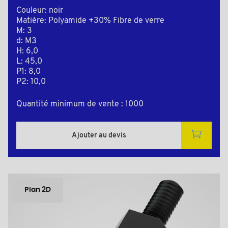
Couleur: noir
Matière: Polyamide +30% Fibre de verre
M: 3
d: M3
H: 6,0
L: 45,0
P1: 8,0
P2: 10,0
Quantité minimum de vente : 1000
Ajouter au devis
Plan 2D