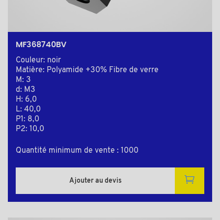
MF368740BV
Couleur: noir
Matière: Polyamide +30% Fibre de verre
M: 3
d: M3
H: 6,0
L: 40,0
P1: 8,0
P2: 10,0
Quantité minimum de vente : 1000
Ajouter au devis