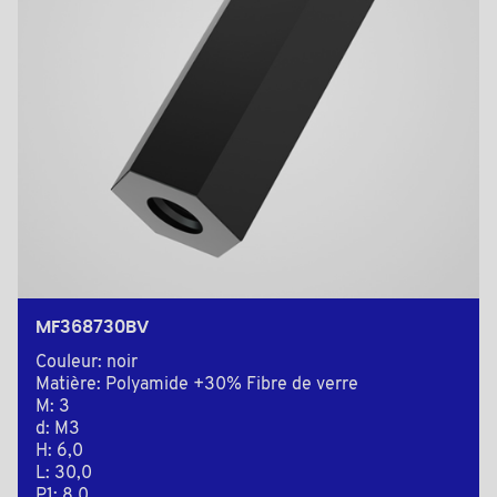
MF368730BV
Couleur: noir
Matière: Polyamide +30% Fibre de verre
M: 3
d: M3
H: 6,0
L: 30,0
P1: 8,0