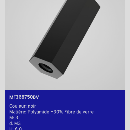
MF368750BV
Couleur: noir
Matière: Polyamide +30% Fibre de verre
M: 3
d: M3
H: 6,0