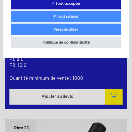
✓ Tout accepter
MF368720BV
✗ Tout refuser
Couleur: noir
Personnaliser
Matière: Polyamide +30% Fibre de verre
M: 3
d: M3
Politique de confidentialité
H: 6,0
L: 20,0
P1: 8,0
P2: 10,0
Quantité minimum de vente : 1000
Ajouter au devis
Plan 2D