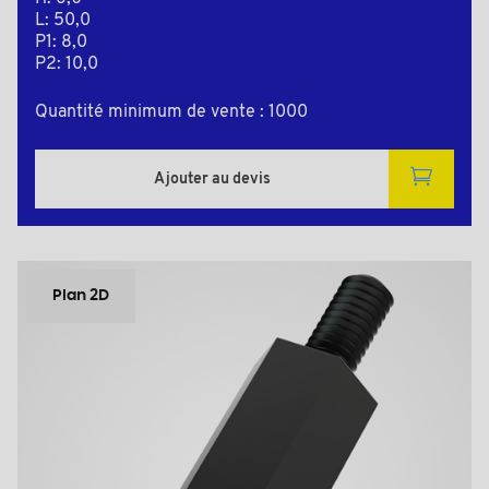
L: 50,0
P1: 8,0
P2: 10,0
Quantité minimum de vente : 1000
Ajouter au devis
Plan 2D