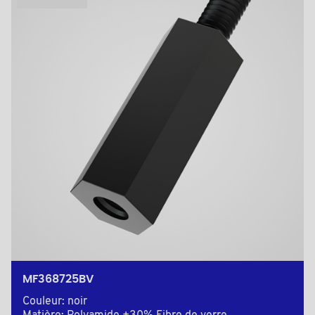
MF368725BV
Couleur: noir