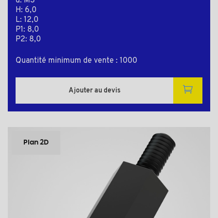
d: M3
H: 6,0
L: 12,0
P1: 8,0
P2: 8,0
Quantité minimum de vente : 1000
Ajouter au devis
Plan 2D