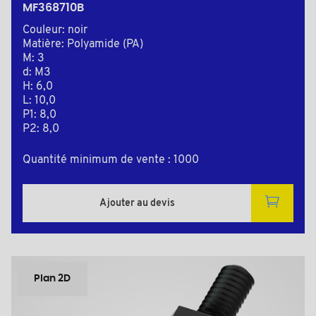
MF368710B
Couleur: noir
Matière: Polyamide (PA)
M: 3
d: M3
H: 6,0
L: 10,0
P1: 8,0
P2: 8,0
Quantité minimum de vente : 1000
Ajouter au devis
Plan 2D