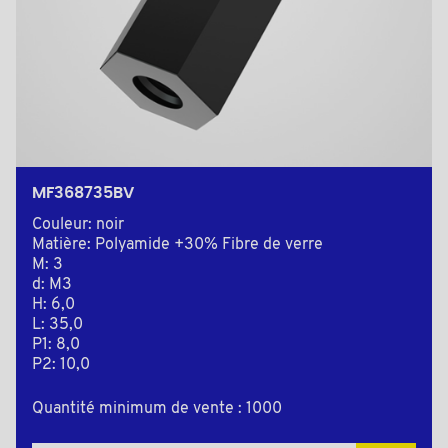
MF368735BV
Couleur: noir
Matière: Polyamide +30% Fibre de verre
M: 3
d: M3
H: 6,0
L: 35,0
P1: 8,0
P2: 10,0
Quantité minimum de vente : 1000