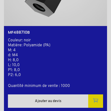
MF488710B
Couleur: noir
Matière: Polyamide (PA)
M: 4
d: M4
H: 8,0
L: 10,0
P1: 8,0
P2: 6,0
Quantité minimum de vente : 1000
Ajouter au devis