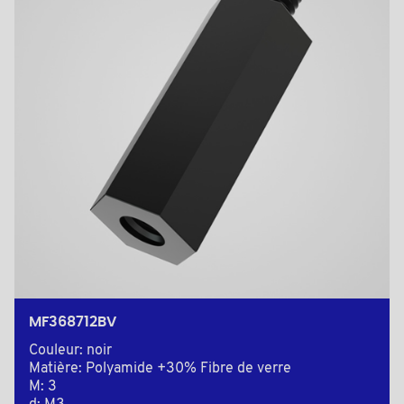
MF368712BV
Couleur: noir
Matière: Polyamide +30% Fibre de verre
M: 3