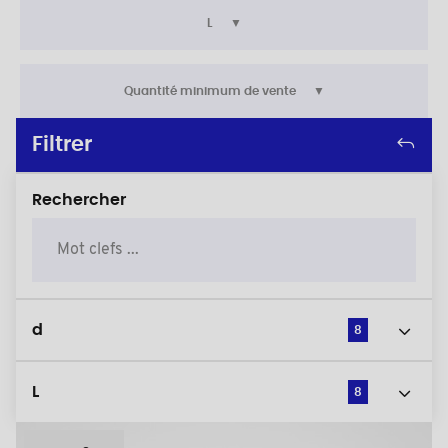
L
Quantité minimum de vente
Filtrer
Rechercher
d
8
L
8