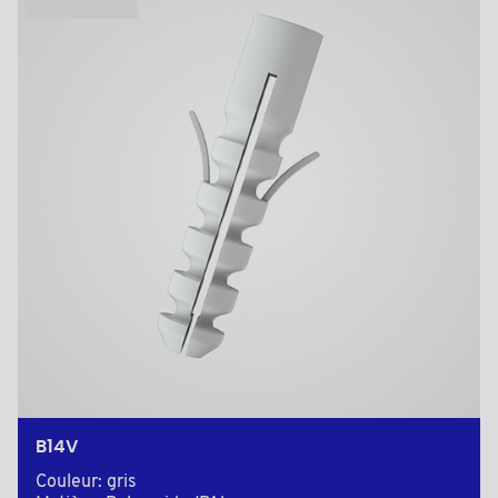
B14V
Couleur: gris