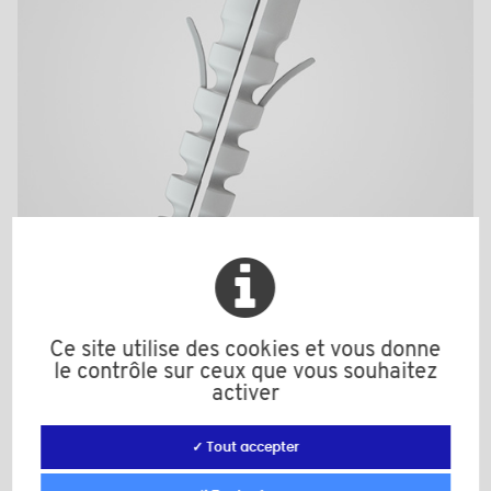
B10V
Ce site utilise des cookies et vous donne
le contrôle sur ceux que vous souhaitez
Couleur: gris
activer
Matière: Polyamide (PA)
d: 10,0
L: 50,0
✓ Tout accepter