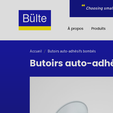
Choosing small
À propos
Produits
Accueil
Butoirs auto-adhésifs bombés
Butoirs auto-adh