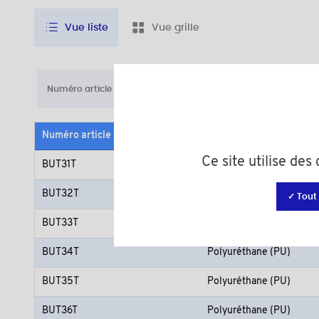
Vue liste
Vue grille
Numéro article
D
h
Quantité mi
Numéro article
Matière
Ce site utilise de
BUT31T
Polyuréthane (PU)
BUT32T
Polyuréthane (PU)
✓ Tout
BUT33T
Polyuréthane (PU)
BUT34T
Polyuréthane (PU)
BUT35T
Polyuréthane (PU)
BUT36T
Polyuréthane (PU)