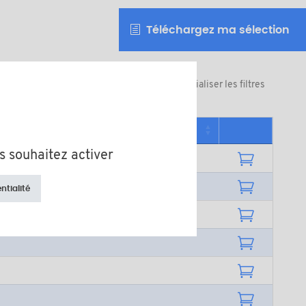
Téléchargez ma sélection
Réinitialiser les filtres
té minimum de vente
s souhaitez activer
ntialité