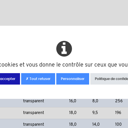
nimum de vente
Couleur
D
h
Quanti
s cookies et vous donne le contrôle sur ceux que vou
transparent
7,0
1,5
544
transparent
9,0
2,0
420
 accepter
✗ Tout refuser
Personnaliser
Politique de confide
transparent
11,0
5,0
484
transparent
16,0
8,0
256
transparent
18,0
9,5
196
transparent
18,0
14,0
100