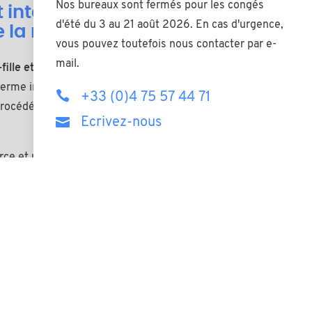
Nos bureaux sont fermés pour les congés
international et
d'été du 3 au 21 août 2026. En cas d'urgence,
 la relation client
vous pouvez toutefois nous contacter par e-
mail.
-fille et fille des fondateurs
, rejoint
la ferme intention de moderniser les méthodes
+33 (0)4 75 57 44 71
 procédés, tout en préservant l’héritage
Ecrivez-nous
e et une formation à l’étranger – entre autre
argit encore le portefeuille clients de la
yer son activité à l’international. Elle
ces dans plusieurs domaines,
de la
 (implantation SAP) au développement de la
ite Internet et de la charte graphique)
.