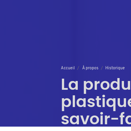
Accueil
À propos
Historique
La produ
plastiqu
savoir-f