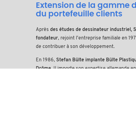
Extension de la gamme d
du portefeuille clients
Après
des études de dessinateur industriel, St
fondateur
, rejoint l’entreprise familiale en 19
de contribuer à son développement.
En 1986,
Stefan Bülte implante Bülte Plasti
Drôme.
Il importe son expertise allemande en
significative la gamme de
pièces d’assemblag
d’une équipe d’experts et parvient à faire évol
gammes se diversifient
et proposent
une plu
matières
. Bülte collabore alors avec
les grand
mondiale, tous secteurs confondus.