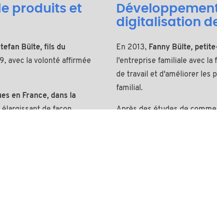
e produits et
Développement 
digitalisation de
efan Bülte, fils du
En 2013,
Fanny Bülte, petite
79, avec la volonté affirmée
l'entreprise familiale avec 
de travail et d'améliorer les
familial.
ques en France, dans la
 élargissant de façon
Après des études de commerc
e plastiques.
Il s’entoure
en Australie – Fanny Bülte él
uer l’offre produit.
Les
société, qui continue de déplo
ralité de références et de
applique aussi ses compéten
s noms de l’industrie
digitalisation des procédés
communication (refonte du s