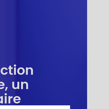
ction
e, un
aire