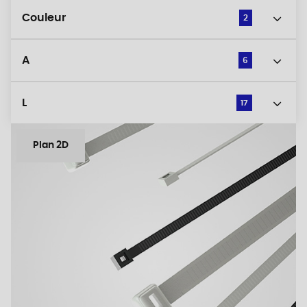
Couleur
2
A
6
L
17
Plan 2D