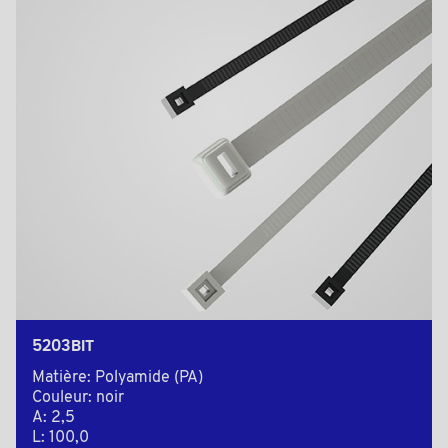
5203BIT
Matière: Polyamide (PA)
Couleur: noir
A: 2,5
L: 100,0