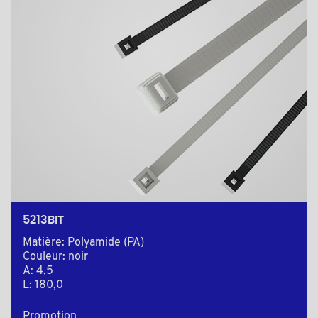
5213BIT
Matière: Polyamide (PA)
Couleur: noir
A: 4,5
L: 180,0
Promotion