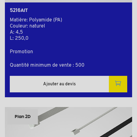
5216AIT
Matière: Polyamide (PA)
Couleur: naturel
A: 4,5
L: 250,0
Promotion
Quantité minimum de vente : 500
Ajouter au devis
Plan 2D