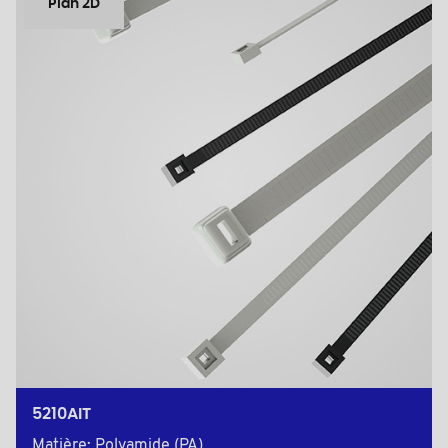
Plan 2D
5210AIT
Matière: Polyamide (PA)