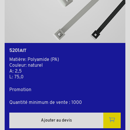
5201AIT
Matière: Polyamide (PA)
Couleur: naturel
A: 2,5
L: 75,0
Promotion
Quantité minimum de vente : 1000
Ajouter au devis