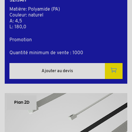
5213AIT
Matière: Polyamide (PA)
Couleur: naturel
A: 4,5
L: 180,0
Promotion
Quantité minimum de vente : 1000
Ajouter au devis
Plan 2D