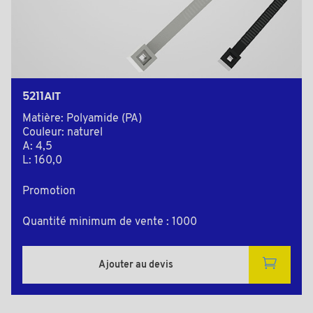
5211AIT
Matière: Polyamide (PA)
Couleur: naturel
A: 4,5
L: 160,0
Promotion
Quantité minimum de vente : 1000
Ajouter au devis