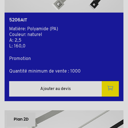
5206AIT
Matière: Polyamide (PA)
Couleur: naturel
A: 2,5
L: 160,0
Promotion
Quantité minimum de vente : 1000
Ajouter au devis
Plan 2D