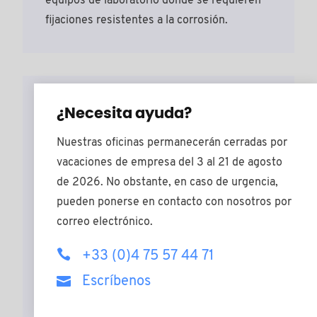
equipos de laboratorio donde se requieren
fijaciones resistentes a la corrosión.
Tornillos de polietileno (PE)
¿Necesita ayuda?
Los tornillos de polietileno (PE) se
Nuestras oficinas permanecerán cerradas por
caracterizan por su
excelente resistencia
vacaciones de empresa del 3 al 21 de agosto
química
,
baja absorción de humedad
y
de 2026. No obstante, en caso de urgencia,
buenas propiedades de
aislamiento
pueden ponerse en contacto con nosotros por
eléctrico
. Estos tornillos de PE se emplean
correo electrónico.
ampliamente en la industria química,
+33 (0)4 75 57 44 71
sistemas de tratamiento de agua y
aplicaciones que requieren elementos de
Escríbenos
fijación libres de corrosión.