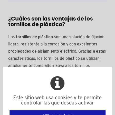
¿Cuáles son las ventajas de los
tornillos de plástico?
Los
tornillos de plástico
son una solución de fijación
ligera, resistente a la corrosión y con excelentes
propiedades de aislamiento eléctrico. Gracias a estas
características, los tornillos de plástico se utilizan
ampliamente como alternativa a los tornillos
metálicos en aplicaciones industriales, eléctricas y
técnicas. A diferencia de los elementos de fijación de
metal, los tornillos de plástico no se oxidan, no
conducen la electricidad y contribuyen a reducir el
Este sitio web usa cookies y te permite
peso de los conjuntos. Estas son las principales
controlar las que deseas activar
ventajas de los tornillos de plástico frente a las