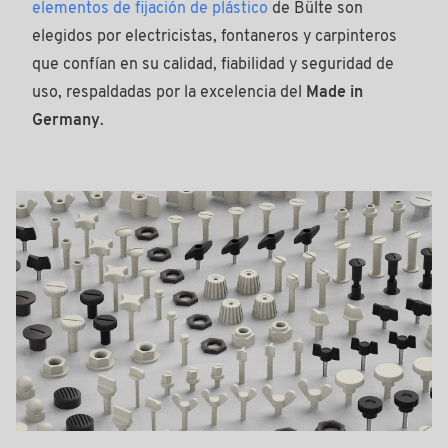
elementos de fijación de plástico
de Bülte son
elegidos por electricistas, fontaneros y carpinteros
que confían en su calidad, fiabilidad y seguridad de
uso, respaldadas por la excelencia del
Made in
Germany
.