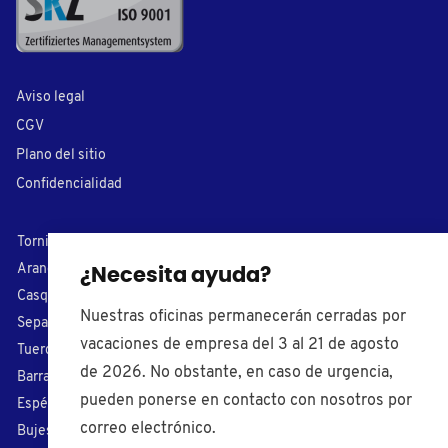
Aviso legal
CGV
Plano del sitio
Confidencialidad
Tornillos plásticos
Cubre tornillos
Arandelas de nylon
Conteras
¿Necesita ayuda?
Casquillos
Capuchones
Nuestras oficinas permanecerán cerradas por
Separadores
Tapones plásticos
vacaciones de empresa del 3 al 21 de agosto
Tuercas plásticas
Cojinetes
de 2026. No obstante, en caso de urgencia,
Barras roscados
Pomos de apriete
pueden ponerse en contacto con nosotros por
Espérragos
Tiradores
correo electrónico.
Bujes aislantes
Patas regulables