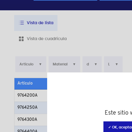
Vista de lista
Vista de cuadrícula
Artículo
Material
d
L
Artículo
Material
9764200A
Poliamida (PA)
9764250A
Poliamida (PA)
Este sitio
9764300A
Poliamida (PA)
✓ OK, acepta
9764400A
Poliamida (PA)