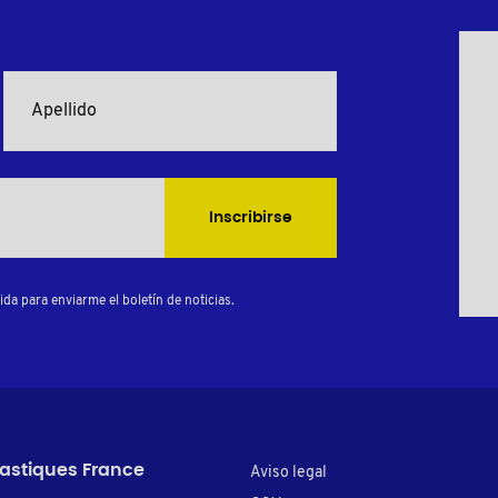
Inscribirse
da para enviarme el boletín de noticias.
lastiques France
Aviso legal