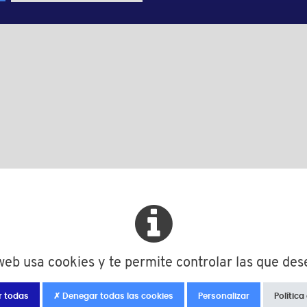
Color
d
L
Cantidad mín
natural
M4
200,0
10
natural
M4
250,0
10
 web usa cookies y te permite controlar las que des
natural
M4
300,0
10
r todas
✗ Denegar todas las cookies
Personalizar
Política
natural
M4
400,0
10