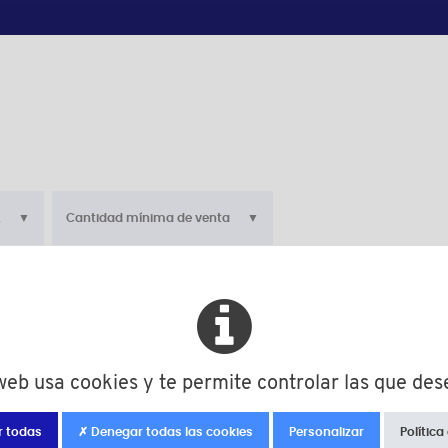
L
Cantidad mínima de venta
Color
M
d
L
Cant
natural
3
M3
5,0
1000
natural
3
M3
6,0
1000
 web usa cookies y te permite controlar las que des
natural
3
M3
8,0
1000
r todas
✗ Denegar todas las cookies
Personalizar
Política
natural
3
M3
10,0
1000