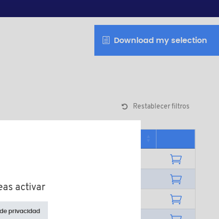
Download my selection
Restablecer filtros
idad mínima de venta
eas activar
 de privacidad