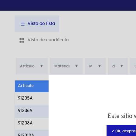
Vista de lista
Vista de cuadrícula
Artículo
Material
M
d
Artículo
Material
91235A
Poliamida (PA)
91236A
Poliamida (PA)
Este sitio
91238A
Poliamida (PA)
✓ OK, acepta
912310A
Poliamida (PA)