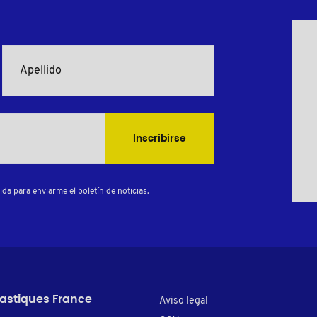
Inscribirse
da para enviarme el boletín de noticias.
lastiques France
Aviso legal