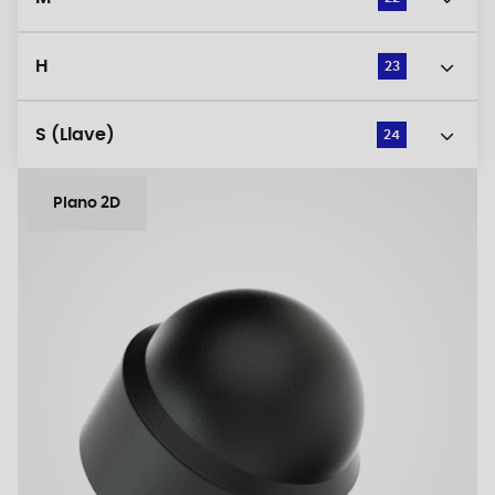
H
23
S (Llave)
24
Plano 2D