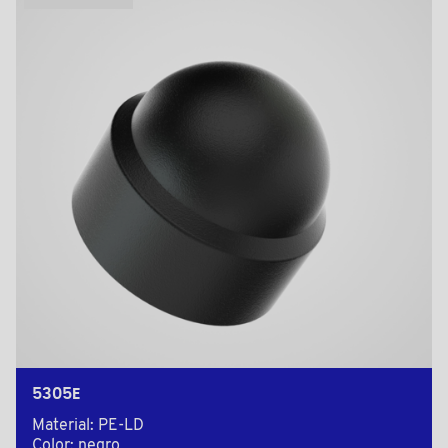
5305E
Material: PE-LD
Color: negro