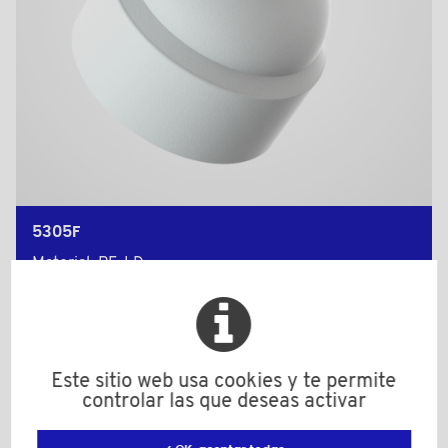
5305F
Material: PE-LD
Color: blanco
M: 5
H: 10,5
S (Llave): 8
Este sitio web usa cookies y te permite
Cantidad mínima de venta : 1000
controlar las que deseas activar