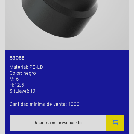
5306E
Material: PE-LD
Color: negro
M: 6
H: 12,5
S (Llave): 10
Cantidad mínima de venta : 1000
Añadir a mi presupuesto