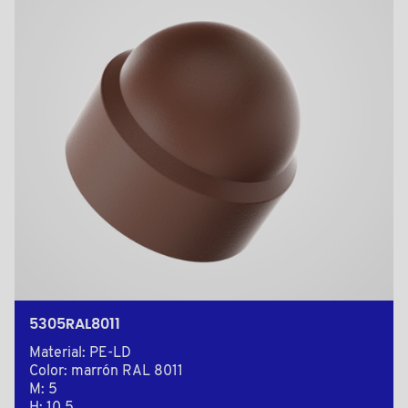
5305RAL8011
Material: PE-LD
Color: marrón RAL 8011
M: 5