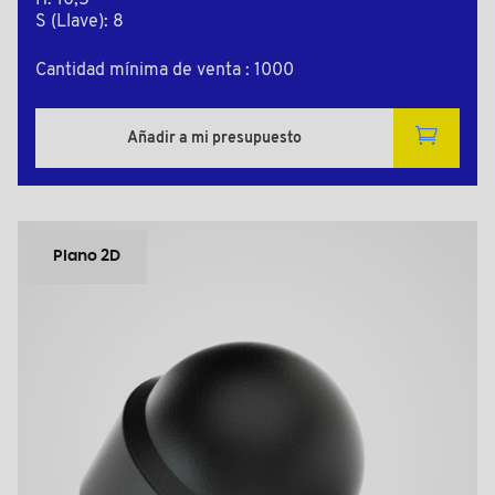
H: 10,5
S (Llave): 8
Cantidad mínima de venta : 1000
Añadir a mi presupuesto
Plano 2D