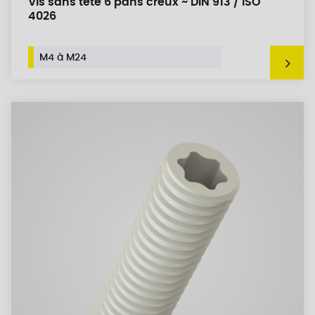
Vis sans tête 6 pans creux ~ DIN 913 / ISO
4026
M4 à M24