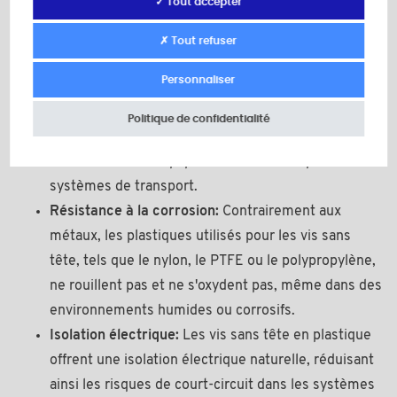
✓ Tout accepter
résistance à la corrosion
et de
polyvalence
d’utilisation :
✗ Tout refuser
Légèreté:
Les vis en plastique sont beaucoup plus
Personnaliser
légères que leurs équivalents métalliques, ce qui
peut être un avantage décisif dans certaines
Politique de confidentialité
applications où la réduction du poids est cruciale,
comme dans les équipements électroniques ou les
systèmes de transport.
Résistance à la corrosion:
Contrairement aux
métaux, les plastiques utilisés pour les vis sans
tête, tels que le nylon, le PTFE ou le polypropylène,
ne rouillent pas et ne s'oxydent pas, même dans des
environnements humides ou corrosifs.
Isolation électrique:
Les vis sans tête en plastique
offrent une isolation électrique naturelle, réduisant
ainsi les risques de court-circuit dans les systèmes