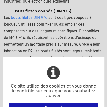
industriels ou électroniques exigeants.
Bouts filetés coupés (DIN 976)
Les
bouts filetés DIN 976
sont des tiges coupées à
longueur, utilisées pour fixer ou assembler des
composants sur des longueurs spécifiques. Disponibles
de M4 à M16, ils réduisent les opérations d’usinage et
permettent un montage précis sur mesure. Grâce à leur
fabrication en PA, les bouts filetés sont légers, résistants
à la corrosion et adaptés à des environnements où les
fixations métalliques pourraient s'oxyder ou subir des
altérations chimiques.
Avantages des vis sans tête en
plastique
Ce site utilise des cookies et vous donne
le contrôle sur ceux que vous souhaitez
Les vis sans tête en plastiques hautes performances
activer
offrent plusieurs avantages par rapport aux vis
métalliques, notamment en termes de
légèreté
, de