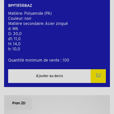
BPF1956BAZ
Matière: Polyamide (PA)
Couleur: noir
Matière secondaire: Acier zingué
d: M6
D: 30,0
d1: 11,0
H: 14,0
h: 10,0
Quantité minimum de vente : 100
Ajouter au devis
Plan 2D