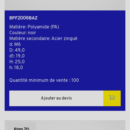
BPF2006BAZ
Matière: Polyamide (PA)
Couleur: noir
Matière secondaire: Acier zingué
d: M6
D: 49,0
d1: 19,0
H: 25,0
h: 18,0
Quantité minimum de vente : 100
Ajouter au devis
Plan 2D