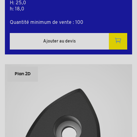
H: 25,0
h: 18,0
Quantité minimum de vente : 100
Ajouter au devis
Plan 2D