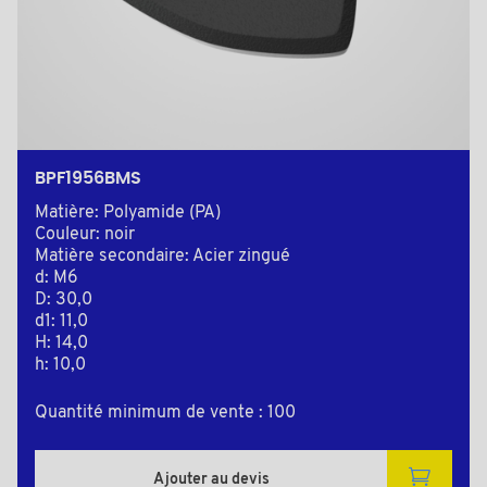
BPF1956BMS
Matière: Polyamide (PA)
Couleur: noir
Matière secondaire: Acier zingué
d: M6
D: 30,0
d1: 11,0
H: 14,0
h: 10,0
Quantité minimum de vente : 100
Ajouter au devis