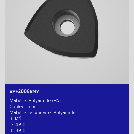
BPF2006BNY
Matière: Polyamide (PA)
Couleur: noir
Matière secondaire: Polyamide
d: M6
D: 49,0
d1: 19,0