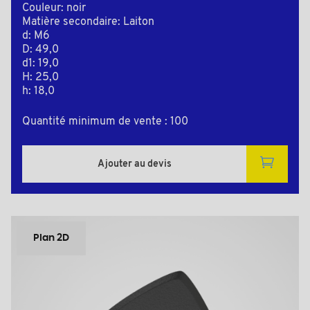
Couleur: noir
Matière secondaire: Laiton
d: M6
D: 49,0
d1: 19,0
H: 25,0
h: 18,0
Quantité minimum de vente : 100
Ajouter au devis
Plan 2D