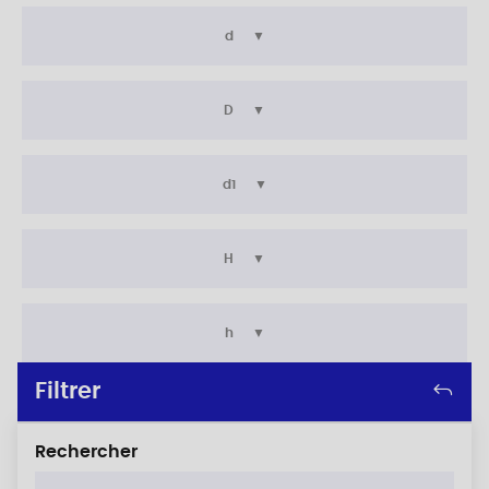
d
D
d1
H
h
Filtrer
Rechercher