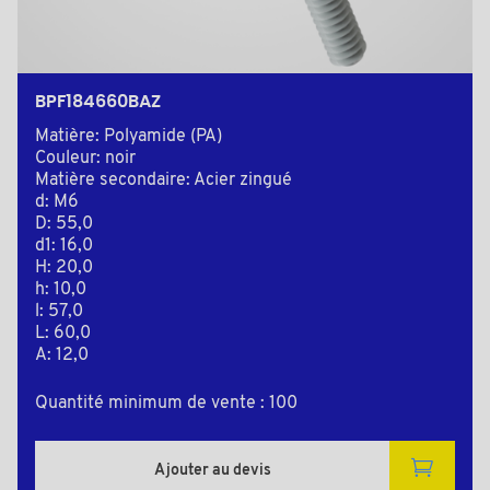
BPF184660BAZ
Matière: Polyamide (PA)
Couleur: noir
Matière secondaire: Acier zingué
d: M6
D: 55,0
d1: 16,0
H: 20,0
h: 10,0
l: 57,0
L: 60,0
A: 12,0
Quantité minimum de vente : 100
Ajouter au devis