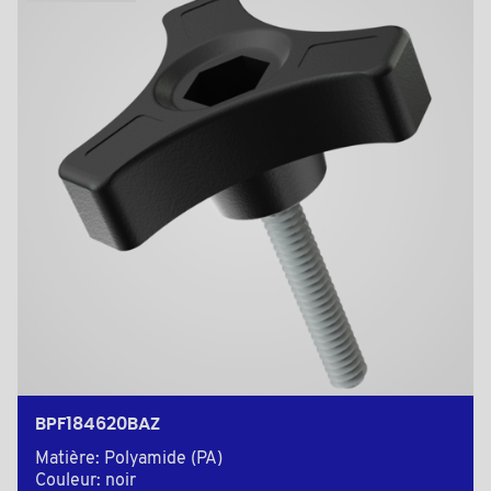
BPF184620BAZ
Matière: Polyamide (PA)
Couleur: noir