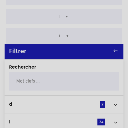
l
L
Filtrer
Rechercher
d
2
l
24