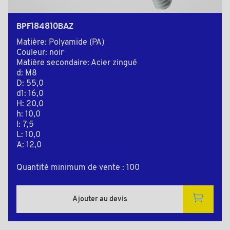
BPF184810BAZ
Matière: Polyamide (PA)
Couleur: noir
Matière secondaire: Acier zingué
d: M8
D: 55,0
d1: 16,0
H: 20,0
h: 10,0
l: 7,5
L: 10,0
A: 12,0
Quantité minimum de vente : 100
Ajouter au devis