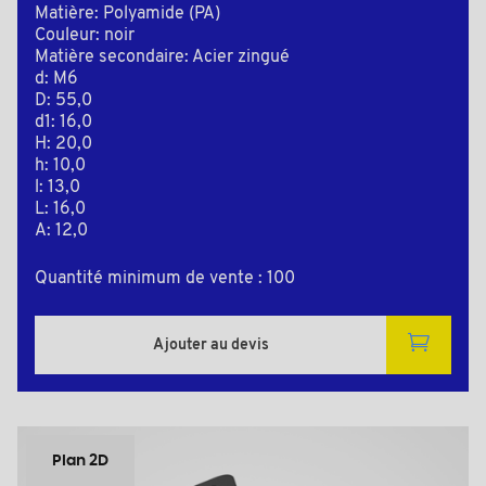
Matière: Polyamide (PA)
Couleur: noir
Matière secondaire: Acier zingué
d: M6
D: 55,0
d1: 16,0
H: 20,0
h: 10,0
l: 13,0
L: 16,0
A: 12,0
Quantité minimum de vente : 100
Ajouter au devis
Plan 2D