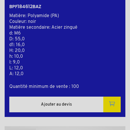
BPF184612BAZ
Matière: Polyamide (PA)
Couleur: noir
Matière secondaire: Acier zingué
d: M6
D: 55,0
d1: 16,0
H: 20,0
h: 10,0
l: 9,0
L: 12,0
A: 12,0
Quantité minimum de vente : 100
Ajouter au devis