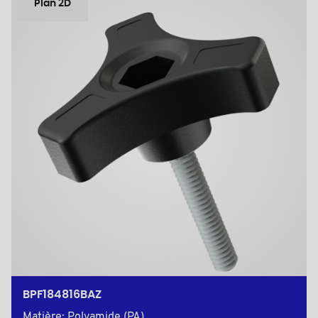
Plan 2D
BPF184816BAZ
Matière: Polyamide (PA)