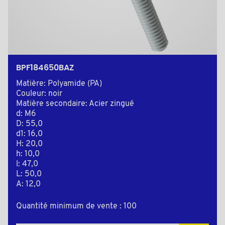
BPF184650BAZ
Matière: Polyamide (PA)
Couleur: noir
Matière secondaire: Acier zingué
d: M6
D: 55,0
d1: 16,0
H: 20,0
h: 10,0
l: 47,0
L: 50,0
A: 12,0
Quantité minimum de vente : 100