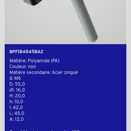
BPF184645BAZ
Matière: Polyamide (PA)
Couleur: noir
Matière secondaire: Acier zingué
d: M6
D: 55,0
d1: 16,0
H: 20,0
h: 10,0
l: 42,0
L: 45,0
A: 12,0