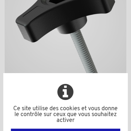
BPF184630BAZ
Matière: Polyamide (PA)
Couleur: noir
Ce site utilise des cookies et vous donne
Matière secondaire: Acier zingué
le contrôle sur ceux que vous souhaitez
d: M6
activer
D: 55,0
d1: 16,0