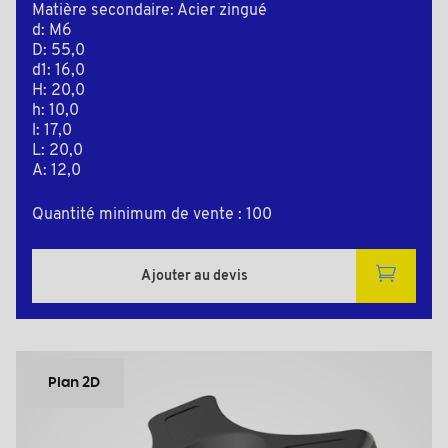
Matière secondaire: Acier zingué
d: M6
D: 55,0
d1: 16,0
H: 20,0
h: 10,0
l: 17,0
L: 20,0
A: 12,0
Quantité minimum de vente : 100
Ajouter au devis
Plan 2D