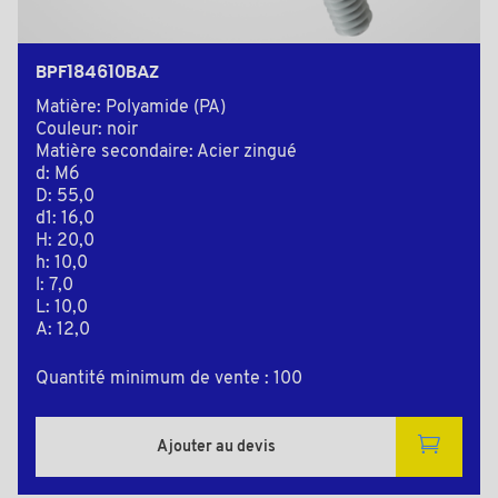
BPF184610BAZ
Matière: Polyamide (PA)
Couleur: noir
Matière secondaire: Acier zingué
d: M6
D: 55,0
d1: 16,0
H: 20,0
h: 10,0
l: 7,0
L: 10,0
A: 12,0
Quantité minimum de vente : 100
Ajouter au devis