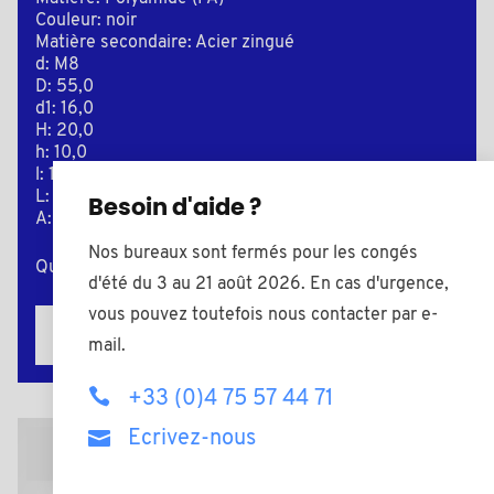
Couleur: noir
Matière secondaire: Acier zingué
d: M8
D: 55,0
d1: 16,0
H: 20,0
h: 10,0
l: 13,5
L: 16,0
Besoin d'aide ?
A: 12,0
Nos bureaux sont fermés pour les congés
Quantité minimum de vente : 100
d'été du 3 au 21 août 2026. En cas d'urgence,
vous pouvez toutefois nous contacter par e-
Ajouter au devis
mail.
+33 (0)4 75 57 44 71
Ecrivez-nous
Plan 2D