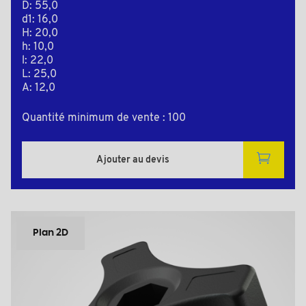
D: 55,0
d1: 16,0
H: 20,0
h: 10,0
l: 22,0
L: 25,0
A: 12,0
Quantité minimum de vente : 100
Ajouter au devis
Plan 2D