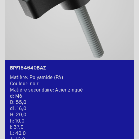
BPF184640BAZ
Matière: Polyamide (PA)
Couleur: noir
Matière secondaire: Acier zingué
d: M6
D: 55,0
d1: 16,0
H: 20,0
h: 10,0
l: 37,0
L: 40,0