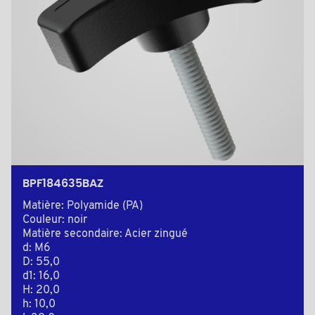
BPF184635BAZ
Matière: Polyamide (PA)
Couleur: noir
Matière secondaire: Acier zingué
d: M6
D: 55,0
d1: 16,0
H: 20,0
h: 10,0