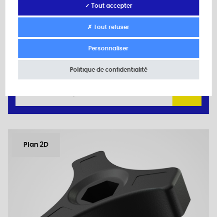
H: 20,0
✓ Tout accepter
h: 10,0
l: 27,0
✗ Tout refuser
L: 30,0
A: 12,0
Personnaliser
Quantité minimum de vente : 100
Politique de confidentialité
Ajouter au devis
Plan 2D