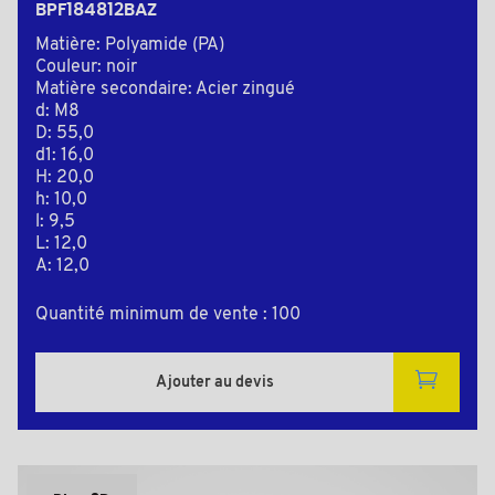
BPF184812BAZ
Matière: Polyamide (PA)
Couleur: noir
Matière secondaire: Acier zingué
d: M8
D: 55,0
d1: 16,0
H: 20,0
h: 10,0
l: 9,5
L: 12,0
A: 12,0
Quantité minimum de vente : 100
Ajouter au devis