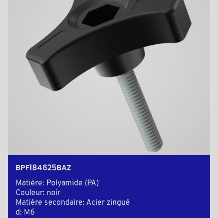
BPF184625BAZ
Matière: Polyamide (PA)
Couleur: noir
Matière secondaire: Acier zingué
d: M6