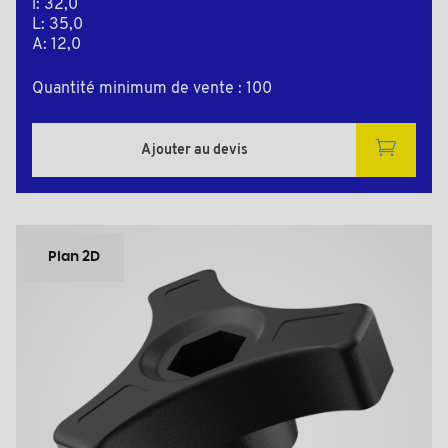
l: 32,0
L: 35,0
A: 12,0
Quantité minimum de vente : 100
Ajouter au devis
Plan 2D