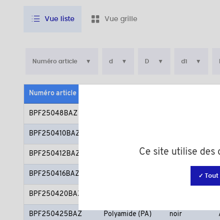
Vue liste
Vue grille
Numéro article
d
D
d1
Numéro article
Matière
Couleur
BPF25048BAZ
Polyamide (PA)
noir
BPF250410BAZ
Polyamide (PA)
noir
Ce site utilise de
BPF250412BAZ
Polyamide (PA)
noir
BPF250416BAZ
Polyamide (PA)
noir
✓ Tout
BPF250420BAZ
Polyamide (PA)
noir
BPF250425BAZ
Polyamide (PA)
noir