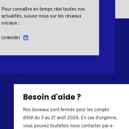
Pour connaître en temps réel toutes nos
actualités, suivez-nous sur les réseaux
sociaux :
LinkedIn
Besoin d'aide ?
Vis plastiques
Bouchons
Rondelles
Embouts de tube
Nos bureaux sont fermés pour les congés
Entretoises
Caches-trou
d'été du 3 au 21 août 2026. En cas d'urgence,
Cache-vis
Pieds de réglage
vous pouvez toutefois nous contacter par e-
Ecrous plastiques
Boutons