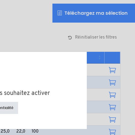
Téléchargez ma sélection
Réinitialiser les filtres
L
l
Quantité minimum de vente
8,0
5,0
100
10,0
7,0
100
s souhaitez activer
12,0
9,0
100
16,0
13,0
100
ntialité
20,0
17,0
100
25,0
22,0
100