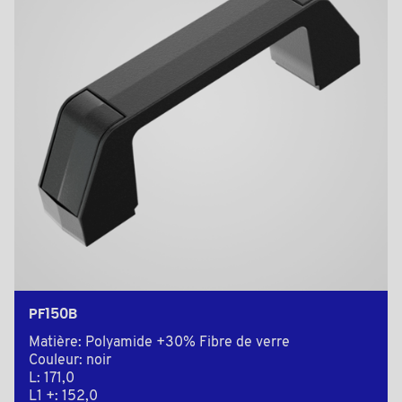
PF150B
Matière: Polyamide +30% Fibre de verre
Couleur: noir
L: 171,0
L1 +: 152,0