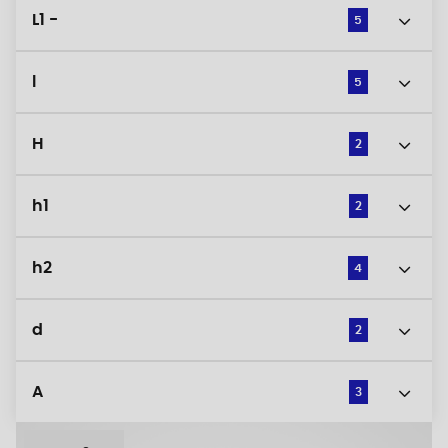
L1 -
5
l
5
H
2
h1
2
h2
4
d
2
A
3