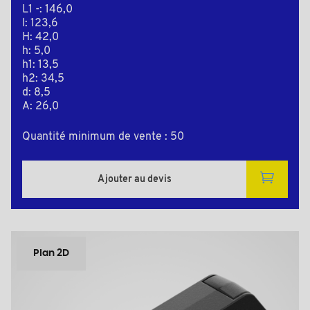
L1 -: 146,0
l: 123,6
H: 42,0
h: 5,0
h1: 13,5
h2: 34,5
d: 8,5
A: 26,0
Quantité minimum de vente : 50
Ajouter au devis
Plan 2D