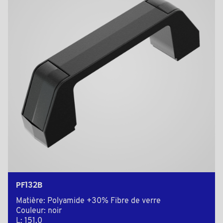
PF132B
Matière: Polyamide +30% Fibre de verre
Couleur: noir
L: 151,0