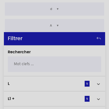
d
A
Filtrer
Rechercher
L
5
L1 +
5