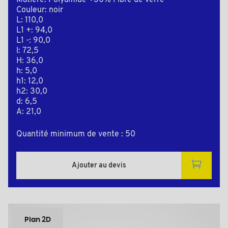
Matière: Polyamide +30% Fibre de verre
Couleur: noir
L: 110,0
L1 +: 94,0
L1 -: 90,0
l: 72,5
H: 36,0
h: 5,0
h1: 12,0
h2: 30,0
d: 6,5
A: 21,0
Quantité minimum de vente : 50
Ajouter au devis
Plan 2D