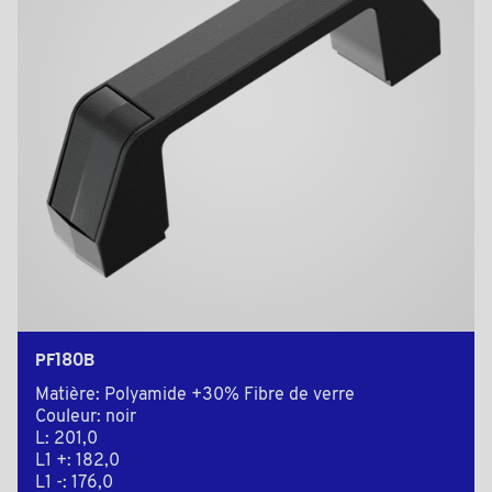
PF180B
Matière: Polyamide +30% Fibre de verre
Couleur: noir
L: 201,0
L1 +: 182,0
L1 -: 176,0