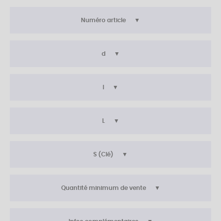
Numéro article
d
l
L
S (Clé)
Quantité minimum de vente