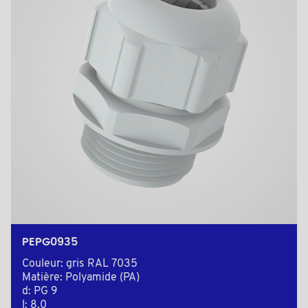
PEPG0935
Couleur: gris RAL 7035
Matière: Polyamide (PA)
d: PG 9
l: 8,0