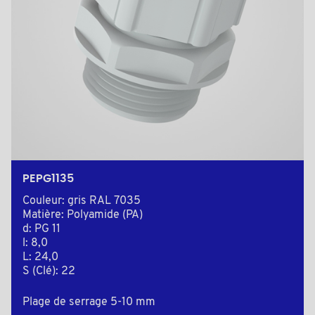
PEPG1135
Couleur: gris RAL 7035
Matière: Polyamide (PA)
d: PG 11
l: 8,0
L: 24,0
S (Clé): 22
Plage de serrage 5-10 mm