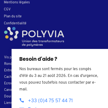
Mentions légales
CGV
Plan du site
Confidentialité
Vis plastiques
Bouchons
Besoin d'aide ?
Rondelles
Embouts de tube
Nos bureaux sont fermés pour les congés
Entretoises
Caches-trou
d'été du 3 au 21 août 2026. En cas d'urgence,
Cache-vis
Pieds de réglage
vous pouvez toutefois nous contacter par e-
Ecrous plastiques
Boutons
mail.
Canons isolants
Butoirs
Douilles taraudées
Chevilles
+33 (0)4 75 57 44 71
Liens de serrage
Presse-étoupes