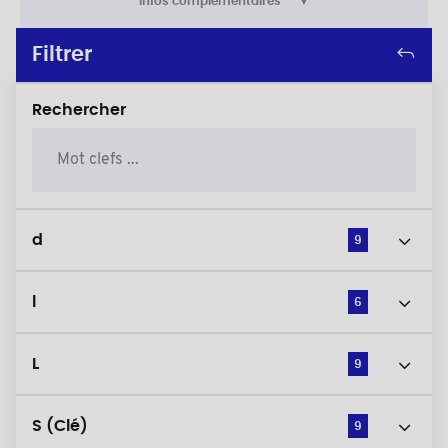
Infos complémentaires
Filtrer
Rechercher
d
9
l
6
L
9
S (Clé)
9