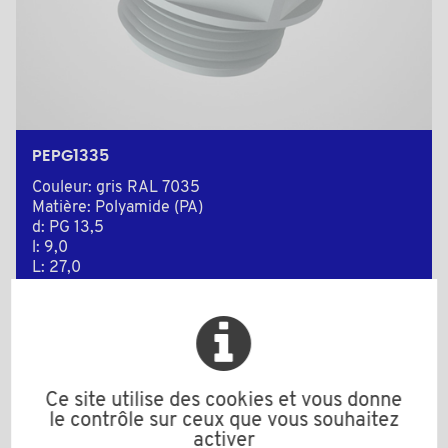
PEPG1335
Couleur: gris RAL 7035
Matière: Polyamide (PA)
d: PG 13,5
l: 9,0
L: 27,0
S (Clé): 24
Plage de serrage 6-12 mm
Quantité minimum de vente : 50
Ce site utilise des cookies et vous donne
le contrôle sur ceux que vous souhaitez
Ajouter au devis
activer