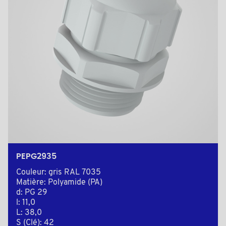
PEPG2935
Couleur: gris RAL 7035
Matière: Polyamide (PA)
d: PG 29
l: 11,0
L: 38,0
S (Clé): 42