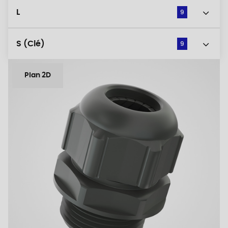
L
9
S (Clé)
9
Plan 2D