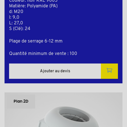
Couleur: noir RAL 9005
Matière: Polyamide (PA)
d: M20
l: 9,0
L: 27,0
S (Clé): 24
Plage de serrage 6-12 mm
Quantité minimum de vente : 100
Ajouter au devis
Plan 2D