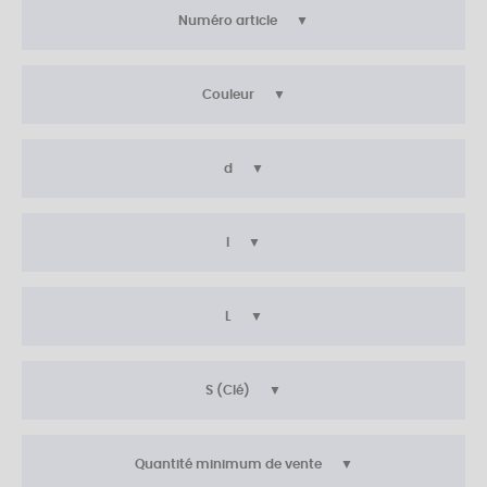
Numéro article
Couleur
d
l
L
S (Clé)
Quantité minimum de vente