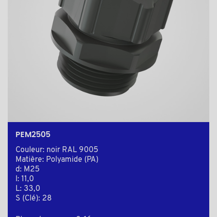
PEM2505
Couleur: noir RAL 9005
Matière: Polyamide (PA)
d: M25
l: 11,0
L: 33,0
S (Clé): 28