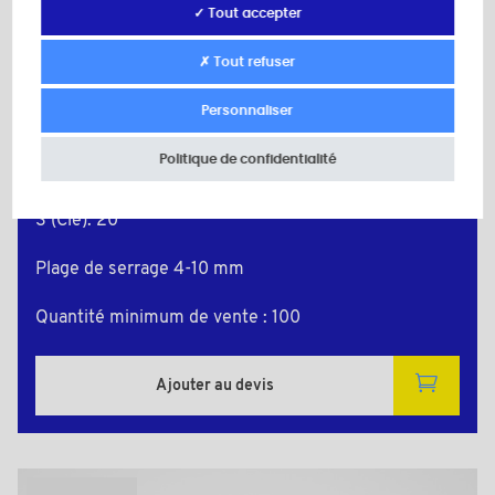
✓ Tout accepter
✗ Tout refuser
PEML1635
Couleur: gris RAL 7035
Personnaliser
Matière: Polyamide (PA)
d: M16
Politique de confidentialité
l: 12,0
L: 23,0
S (Clé): 20
Plage de serrage 4-10 mm
Quantité minimum de vente : 100
Ajouter au devis