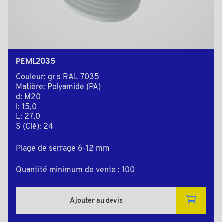
PEML2035
Couleur: gris RAL 7035
Matière: Polyamide (PA)
d: M20
l: 15,0
L: 27,0
S (Clé): 24
Plage de serrage 6-12 mm
Quantité minimum de vente : 100
Ajouter au devis