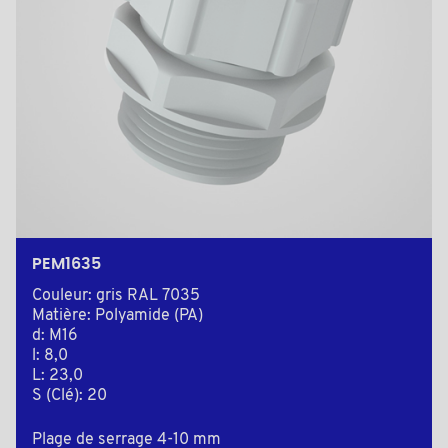
PEM1635
Couleur: gris RAL 7035
Matière: Polyamide (PA)
d: M16
l: 8,0
L: 23,0
S (Clé): 20
Plage de serrage 4-10 mm