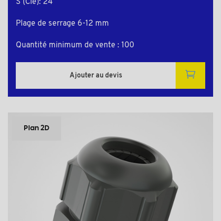
S (Clé): 24
Plage de serrage 6-12 mm
Quantité minimum de vente : 100
Ajouter au devis
Plan 2D