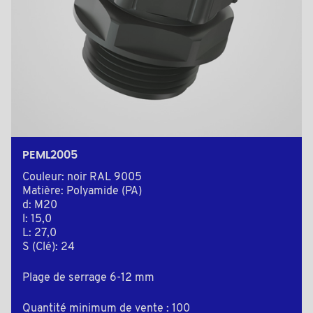
PEML2005
Couleur: noir RAL 9005
Matière: Polyamide (PA)
d: M20
l: 15,0
L: 27,0
S (Clé): 24
Plage de serrage 6-12 mm
Quantité minimum de vente : 100