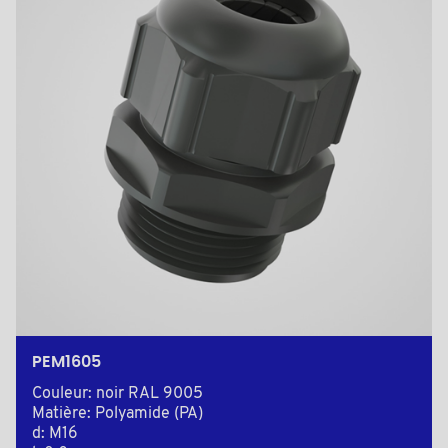
PEM1605
Couleur: noir RAL 9005
Matière: Polyamide (PA)
d: M16