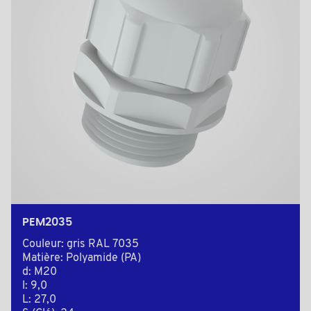
PEM2035
Couleur: gris RAL 7035
Matière: Polyamide (PA)
d: M20
l: 9,0
L: 27,0