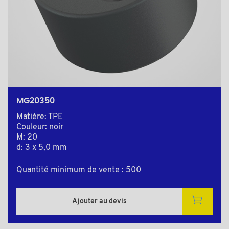
MG20350
Matière: TPE
Couleur: noir
M: 20
d: 3 x 5,0 mm
Quantité minimum de vente : 500
Ajouter au devis