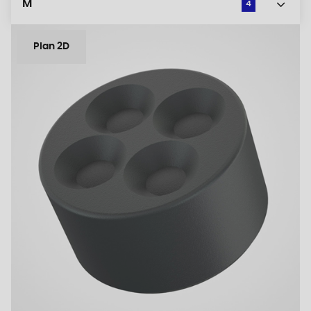
M
4
Plan 2D