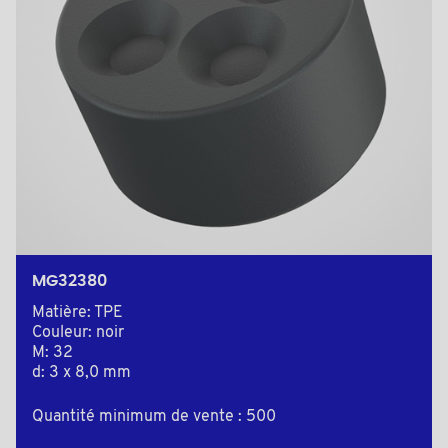
MG32380
Matière: TPE
Couleur: noir
M: 32
d: 3 x 8,0 mm
Quantité minimum de vente : 500