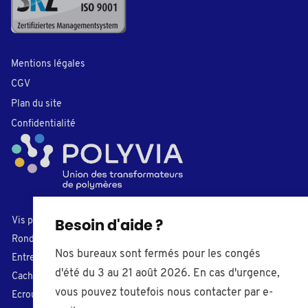
Mentions légales
CGV
Plan du site
Confidentialité
Vis plastiques
Bouchons
Besoin d'aide ?
Rondelles
Embouts de tube
Nos bureaux sont fermés pour les congés
Entretoises
Caches-trou
d'été du 3 au 21 août 2026. En cas d'urgence,
Cache-vis
Pieds de réglage
vous pouvez toutefois nous contacter par e-
Ecrous plastiques
Boutons