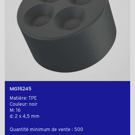
MG16245
Matière: TPE
Couleur: noir
M: 16
d: 2 x 4,5 mm
Quantité minimum de vente : 500