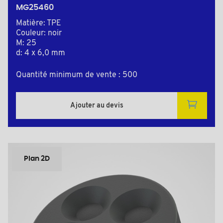
MG25460
Matière: TPE
Couleur: noir
M: 25
d: 4 x 6,0 mm
Quantité minimum de vente : 500
Ajouter au devis
Plan 2D