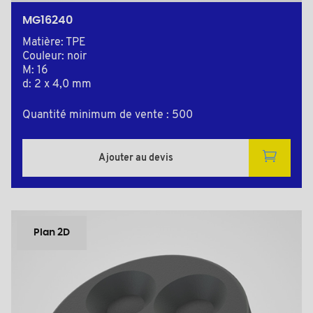
MG16240
Matière: TPE
Couleur: noir
M: 16
d: 2 x 4,0 mm
Quantité minimum de vente : 500
Ajouter au devis
Plan 2D