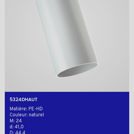
5324DHAUT
Matière: PE-HD
Couleur: naturel
M: 24
d: 41,0
D: 44,4