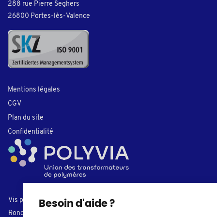
288 rue Pierre Seghers
26800 Portes-lès-Valence
Mentions légales
CGV
Plan du site
Confidentialité
Vis plastiques
Bouchons
Besoin d'aide ?
Rondelles
Embouts de tube