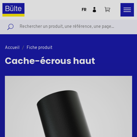
FR
Accueil
Fiche produit
Cache-écrous haut