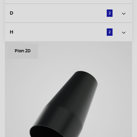
D
2
H
2
Plan 2D