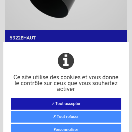
5322EHAUT
Matière: PE-HD
Couleur: noir
M: 22
d: 34,0
d1: 28,3
D: 36,0
Ce site utilise des cookies et vous donne
h: 20,0
le contrôle sur ceux que vous souhaitez
H: 65,0
activer
Quantité minimum de vente : 5000
✓ Tout accepter
✗ Tout refuser
Ajouter au devis
Personnaliser