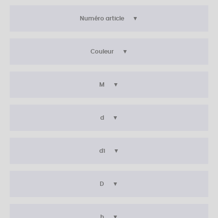
Numéro article
Couleur
M
d
d1
D
h