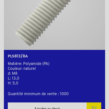
PLS813/8A
Matière: Polyamide (PA)
Couleur: naturel
d: M8
L: 13,0
H: 5,0
Quantité minimum de vente : 1000