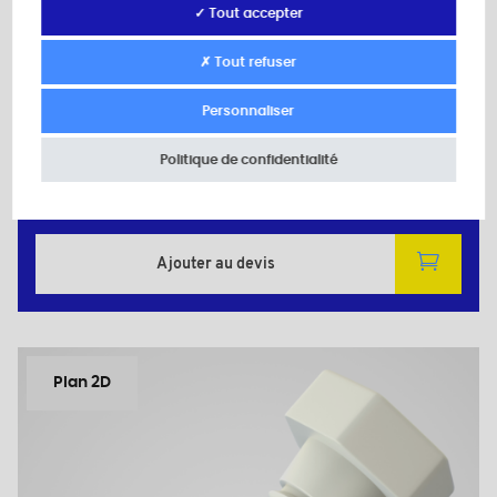
✓ Tout accepter
PLS611/6A
Matière: Polyamide (PA)
✗ Tout refuser
Couleur: naturel
d: M6
Personnaliser
L: 11,0
H: 5,0
Politique de confidentialité
Quantité minimum de vente : 1000
Ajouter au devis
Plan 2D