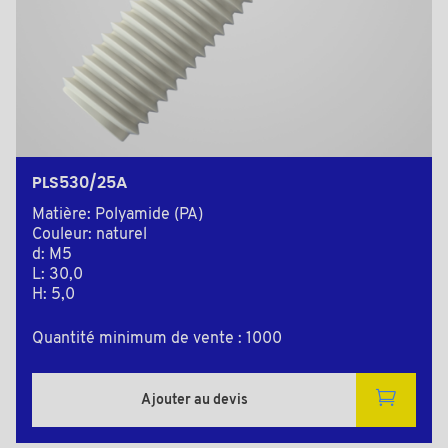
PLS530/25A
Matière: Polyamide (PA)
Couleur: naturel
d: M5
L: 30,0
H: 5,0
Quantité minimum de vente : 1000
Ajouter au devis