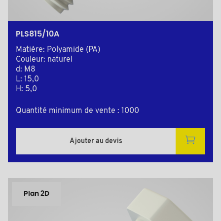
PLS815/10A
Matière: Polyamide (PA)
Couleur: naturel
d: M8
L: 15,0
H: 5,0
Quantité minimum de vente : 1000
Ajouter au devis
Plan 2D