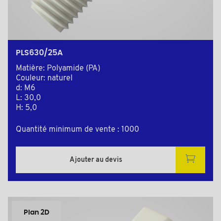
PLS630/25A
Matière: Polyamide (PA)
Couleur: naturel
d: M6
L: 30,0
H: 5,0
Quantité minimum de vente : 1000
Ajouter au devis
Plan 2D