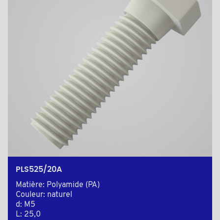
PLS525/20A
Matière: Polyamide (PA)
Couleur: naturel
d: M5
L: 25,0