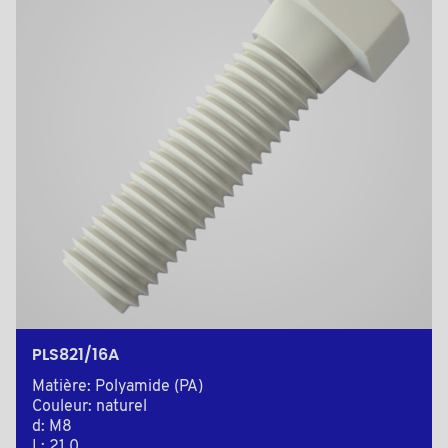
PLS821/16A
Matière: Polyamide (PA)
Couleur: naturel
d: M8
L: 21,0