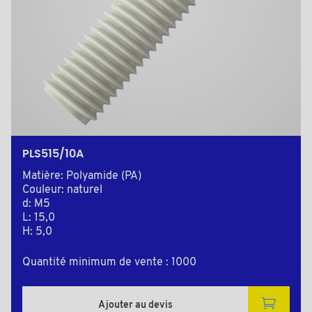
PLS515/10A
Matière: Polyamide (PA)
Couleur: naturel
d: M5
L: 15,0
H: 5,0
Quantité minimum de vente : 1000
Ajouter au devis