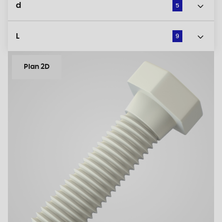
d
5
L
9
Plan 2D