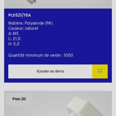
PLS521/16A
Matière: Polyamide (PA)
Couleur: naturel
d: M5
L: 21,0
H: 5,0
Quantité minimum de vente : 1000
Ajouter au devis
Plan 2D