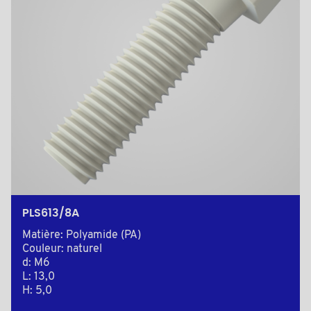
PLS613/8A
Matière: Polyamide (PA)
Couleur: naturel
d: M6
L: 13,0
H: 5,0