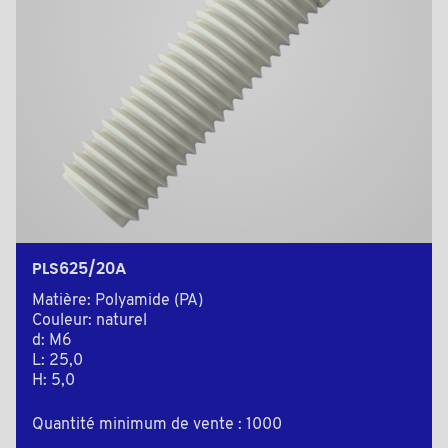
PLS625/20A
Matière: Polyamide (PA)
Couleur: naturel
d: M6
L: 25,0
H: 5,0
Quantité minimum de vente : 1000