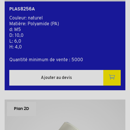
PLAS8256A
Couleur: naturel
Matière: Polyamide (PA)
d: M5
D: 10,0
L: 6,0
H: 4,0
Quantité minimum de vente : 5000
Ajouter au devis
Plan 2D