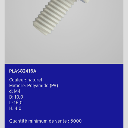
PLAS82416A
Couleur: naturel
Matière: Polyamide (PA)
d: M4
D: 10,0
L: 16,0
H: 4,0
Quantité minimum de vente : 5000