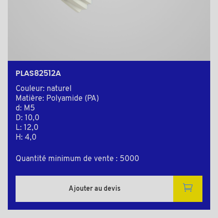
PLAS82512A
Couleur: naturel
Matière: Polyamide (PA)
d: M5
D: 10,0
L: 12,0
H: 4,0
Quantité minimum de vente : 5000
Ajouter au devis