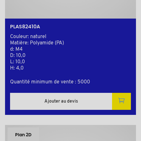
PLAS82410A
Couleur: naturel
Matière: Polyamide (PA)
d: M4
D: 10,0
L: 10,0
H: 4,0
Quantité minimum de vente : 5000
Ajouter au devis
Plan 2D