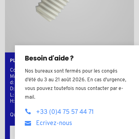
Besoin d'aide ?
PLAS82610A
Couleur: naturel
Nos bureaux sont fermés pour les congés
Matière: Polyamide (PA)
d'été du 3 au 21 août 2026. En cas d'urgence,
d: M6
vous pouvez toutefois nous contacter par e-
D: 10,0
L: 10,0
mail.
H: 4,0
+33 (0)4 75 57 44 71
Quantité minimum de vente : 5000
Ecrivez-nous
Ajouter au devis