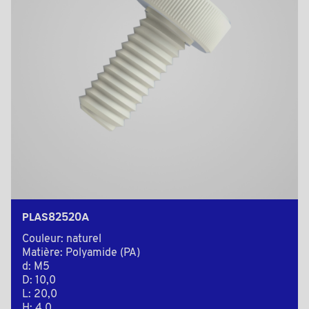
PLAS82520A
Couleur: naturel
Matière: Polyamide (PA)
d: M5
D: 10,0
L: 20,0
H: 4,0