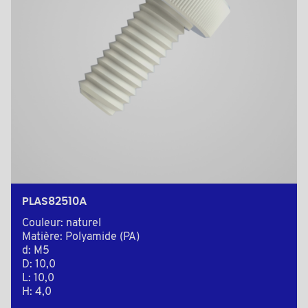
PLAS82510A
Couleur: naturel
Matière: Polyamide (PA)
d: M5
D: 10,0
L: 10,0
H: 4,0