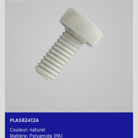
PLAS82412A
Couleur: naturel
Matière: Polyamide (PA)