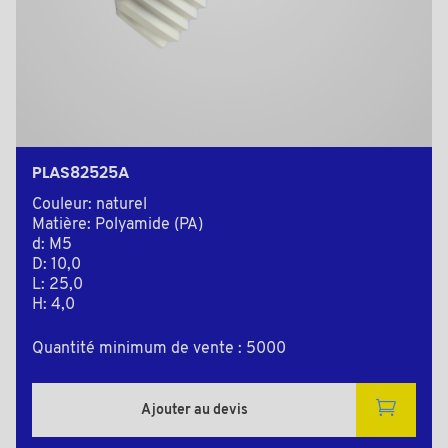
PLAS82525A
Couleur: naturel
Matière: Polyamide (PA)
d: M5
D: 10,0
L: 25,0
H: 4,0
Quantité minimum de vente : 5000
Ajouter au devis