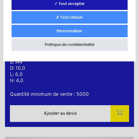
✓ Tout accepter
✗ Tout refuser
Personnaliser
PLAS8246A
Politique de confidentialité
Couleur: naturel
Matière: Polyamide (PA)
d: M4
D: 10,0
L: 6,0
H: 4,0
Quantité minimum de vente : 5000
Ajouter au devis