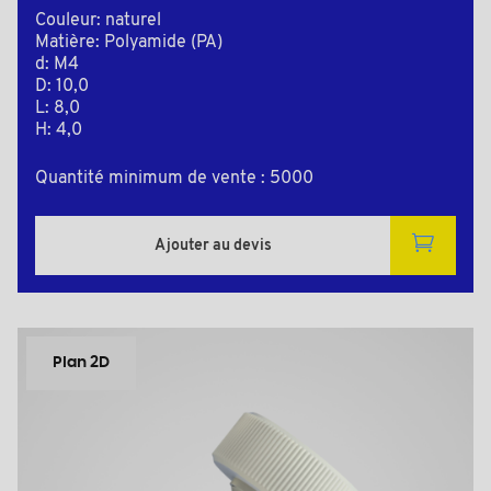
Couleur: naturel
Matière: Polyamide (PA)
d: M4
D: 10,0
L: 8,0
H: 4,0
Quantité minimum de vente : 5000
Ajouter au devis
Plan 2D