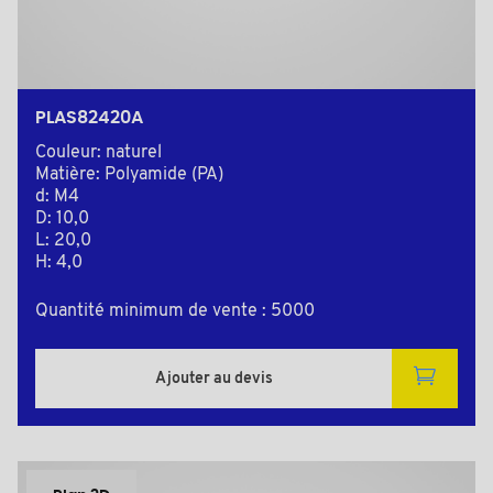
PLAS82420A
Couleur: naturel
Matière: Polyamide (PA)
d: M4
D: 10,0
L: 20,0
H: 4,0
Quantité minimum de vente : 5000
Ajouter au devis