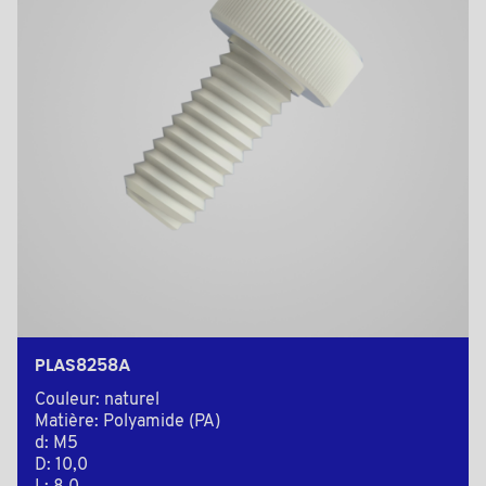
PLAS8258A
Couleur: naturel
Matière: Polyamide (PA)
d: M5
D: 10,0