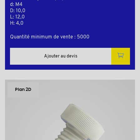
d: M4
D: 10,0
L: 12,0
H: 4,0
Quantité minimum de vente : 5000
Ajouter au devis
Plan 2D