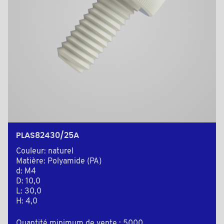
PLAS82430/25A
Couleur: naturel
Matière: Polyamide (PA)
d: M4
D: 10,0
L: 30,0
H: 4,0
Quantité minimum de vente : 5000