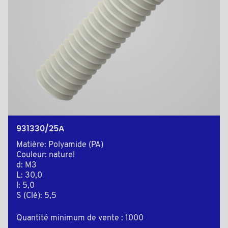
931330/25A
Matière: Polyamide (PA)
Couleur: naturel
d: M3
L: 30,0
l: 5,0
S (Clé): 5,5
Quantité minimum de vente : 1000