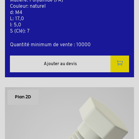
Matière: Polyamide (PA)
Couleur: naturel
d: M4
L: 17,0
l: 5,0
S (Clé): 7
Quantité minimum de vente : 10000
Ajouter au devis
Plan 2D