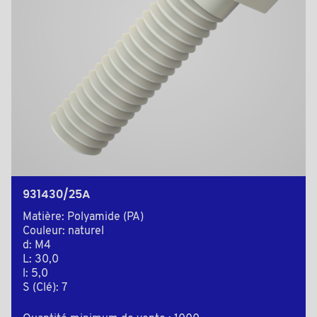
931430/25A
Matière: Polyamide (PA)
Couleur: naturel
d: M4
L: 30,0
l: 5,0
S (Clé): 7