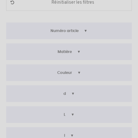
Réinitialiser les filtres
Numéro article
Matière
Couleur
d
L
l