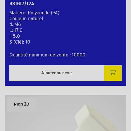
931617/12A
Matière: Polyamide (PA)
Couleur: naturel
d: M6
L: 17,0
l: 5,0
S (Clé): 10
Quantité minimum de vente : 10000
Ajouter au devis
Plan 2D