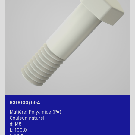
9318100/50A
Matière: Polyamide (PA)
Couleur: naturel
d: M8
L: 100,0