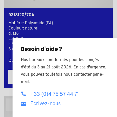
9318120/70A
Matière: Polyamide (PA)
Couleur: naturel
d: M8
L: 120,0
l: 50,0
Besoin d'aide ?
S (Clé): 13
Nos bureaux sont fermés pour les congés
Quantité minimum de vente : 1000
d'été du 3 au 21 août 2026. En cas d'urgence,
vous pouvez toutefois nous contacter par e-
Ajouter au devis
mail.
+33 (0)4 75 57 44 71
Ecrivez-nous
Plan 2D