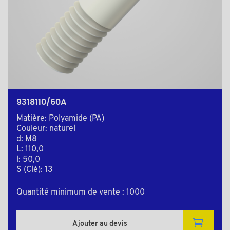
9318110/60A
Matière: Polyamide (PA)
Couleur: naturel
d: M8
L: 110,0
l: 50,0
S (Clé): 13
Quantité minimum de vente : 1000
Ajouter au devis