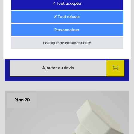
✓ Tout accepter
Matière: Polyamide (PA)
Couleur: naturel
✗ Tout refuser
d: M5
L: 17,0
Personnaliser
l: 5,0
S (Clé): 8
Politique de confidentialité
Quantité minimum de vente : 10000
Ajouter au devis
Plan 2D