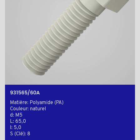
931565/60A
Matière: Polyamide (PA)
Couleur: naturel
d: M5
L: 65,0
l: 5,0
S (Clé): 8