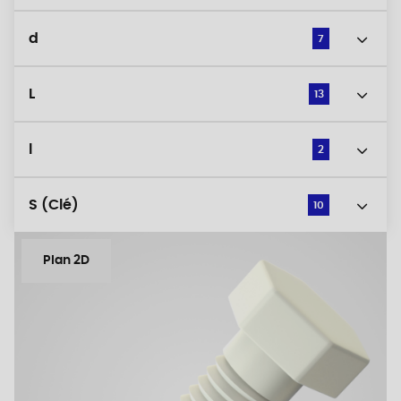
d
7
L
13
l
2
S (Clé)
10
Plan 2D