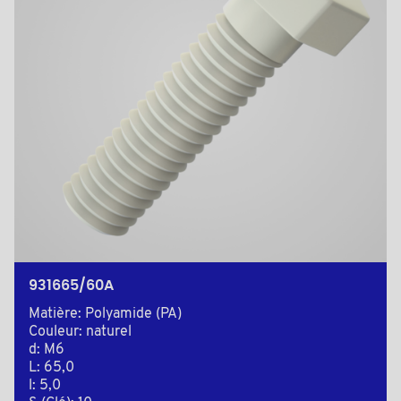
931665/60A
Matière: Polyamide (PA)
Couleur: naturel
d: M6
L: 65,0
l: 5,0