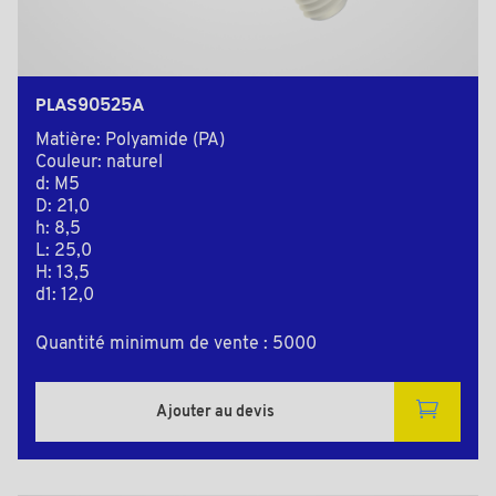
PLAS90525A
Matière: Polyamide (PA)
Couleur: naturel
d: M5
D: 21,0
h: 8,5
L: 25,0
H: 13,5
d1: 12,0
Quantité minimum de vente : 5000
Ajouter au devis