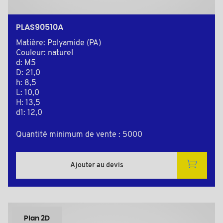
PLAS90510A
Matière: Polyamide (PA)
Couleur: naturel
d: M5
D: 21,0
h: 8,5
L: 10,0
H: 13,5
d1: 12,0
Quantité minimum de vente : 5000
Ajouter au devis
Plan 2D