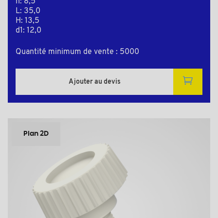
h: 8,5
L: 35,0
H: 13,5
d1: 12,0
Quantité minimum de vente : 5000
Ajouter au devis
Plan 2D