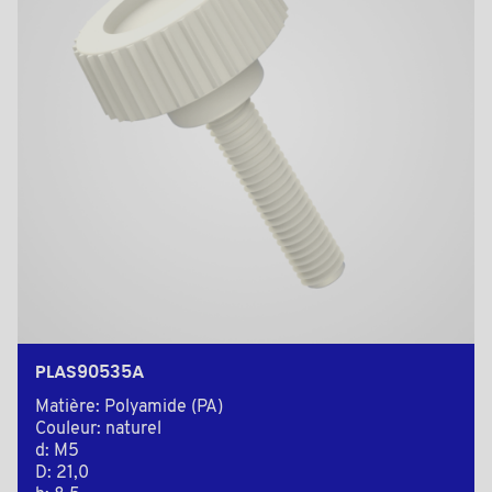
PLAS90535A
Matière: Polyamide (PA)
Couleur: naturel
d: M5
D: 21,0