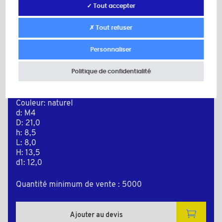
✓ Tout accepter
✗ Tout refuser
Personnaliser
Politique de confidentialité
PLAS9048A
Matière: Polyamide (PA)
Couleur: naturel
d: M4
D: 21,0
h: 8,5
L: 8,0
H: 13,5
d1: 12,0
Quantité minimum de vente : 5000
Ajouter au devis