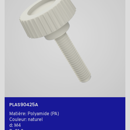
PLAS90425A
Matière: Polyamide (PA)
Couleur: naturel
d: M4