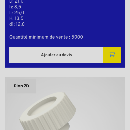
D: 21,0
h: 8,5
L: 25,0
H: 13,5
d1: 12,0
Quantité minimum de vente : 5000
Ajouter au devis
Plan 2D