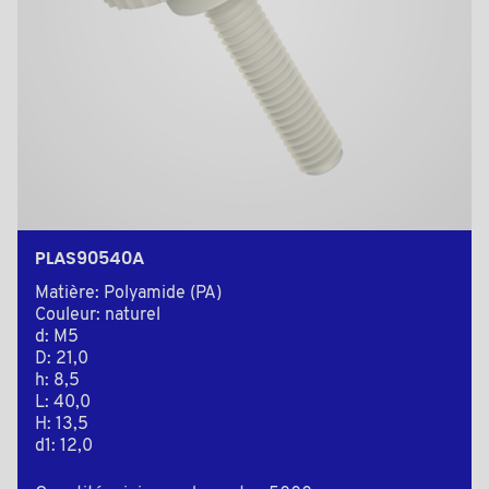
PLAS90540A
Matière: Polyamide (PA)
Couleur: naturel
d: M5
D: 21,0
h: 8,5
L: 40,0
H: 13,5
d1: 12,0