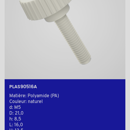
PLAS90516A
Matière: Polyamide (PA)
Couleur: naturel
d: M5
D: 21,0
h: 8,5
L: 16,0