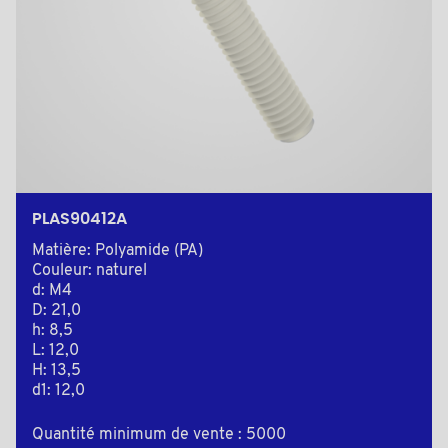
PLAS90412A
Matière: Polyamide (PA)
Couleur: naturel
d: M4
D: 21,0
h: 8,5
L: 12,0
H: 13,5
d1: 12,0
Quantité minimum de vente : 5000