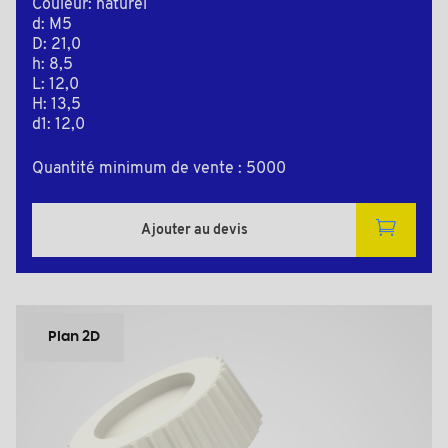
Couleur: naturel
d: M5
D: 21,0
h: 8,5
L: 12,0
H: 13,5
d1: 12,0
Quantité minimum de vente : 5000
Ajouter au devis
Plan 2D