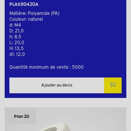
PLAS90420A
Matière: Polyamide (PA)
Couleur: naturel
d: M4
D: 21,0
h: 8,5
L: 20,0
H: 13,5
d1: 12,0
Quantité minimum de vente : 5000
Ajouter au devis
Plan 2D