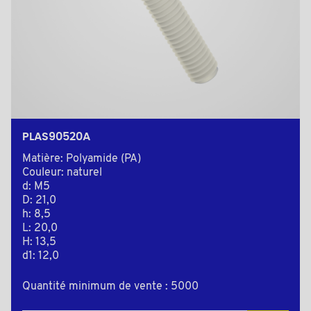
PLAS90520A
Matière: Polyamide (PA)
Couleur: naturel
d: M5
D: 21,0
h: 8,5
L: 20,0
H: 13,5
d1: 12,0
Quantité minimum de vente : 5000