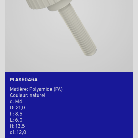
PLAS9046A
Matière: Polyamide (PA)
Couleur: naturel
d: M4
D: 21,0
h: 8,5
L: 6,0
H: 13,5
d1: 12,0