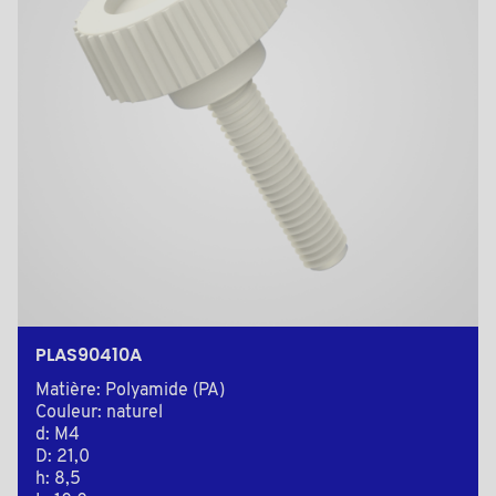
PLAS90410A
Matière: Polyamide (PA)
Couleur: naturel
d: M4
D: 21,0
h: 8,5