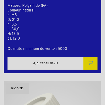
Matière: Polyamide (PA)
Couleur: naturel
d: M5
D: 21,0
h: 8,5
L: 30,0
H: 13,5
d1: 12,0
Quantité minimum de vente : 5000
Ajouter au devis
Plan 2D