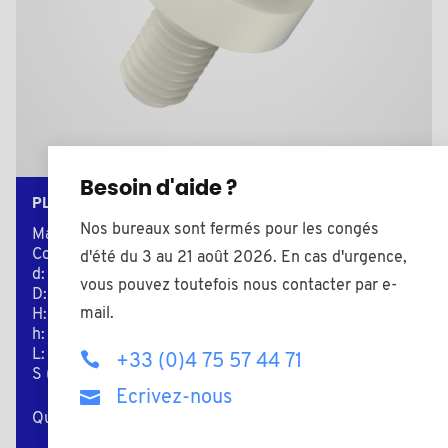
Besoin d'aide ?
PLAS182517/12A
Nos bureaux sont fermés pour les congés
Matière: Polyamide (PA)
Couleur: naturel
d'été du 3 au 21 août 2026. En cas d'urgence,
d: M5
vous pouvez toutefois nous contacter par e-
D: 13,0
mail.
H: 12,0
h: 8,0
L: 17,0
+33 (0)4 75 57 44 71
S (Clé): 10
Ecrivez-nous
Quantité minimum de vente : 10000