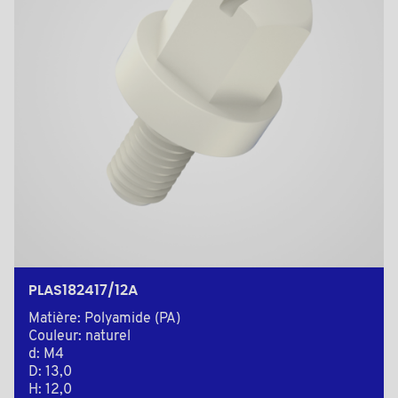
PLAS182417/12A
Matière: Polyamide (PA)
Couleur: naturel
d: M4
D: 13,0
H: 12,0