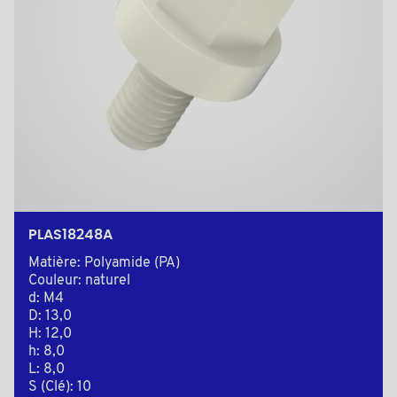
PLAS18248A
Matière: Polyamide (PA)
Couleur: naturel
d: M4
D: 13,0
H: 12,0
h: 8,0
L: 8,0
S (Clé): 10