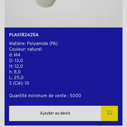
PLAS182425A
Matière: Polyamide (PA)
Couleur: naturel
d: M4
D: 13,0
H: 12,0
h: 8,0
L: 25,0
S (Clé): 10
Quantité minimum de vente : 5000
Ajouter au devis