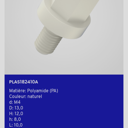
PLAS182410A
Matière: Polyamide (PA)
Couleur: naturel
d: M4
D: 13,0
H: 12,0
h: 8,0
L: 10,0