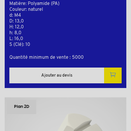
Matière: Polyamide (PA)
Couleur: naturel
d: M4
D: 13,0
H: 12,0
h: 8,0
L: 16,0
S (Clé): 10
Quantité minimum de vente : 5000
Ajouter au devis
Plan 2D