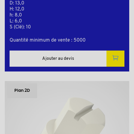
D: 13,0
H: 12,0
h: 8,0
L: 6,0
S (Clé): 10
Quantité minimum de vente : 5000
Ajouter au devis
Plan 2D