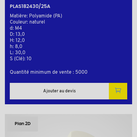
PLAS182430/25A
Matière: Polyamide (PA)
Couleur: naturel
d: M4
D: 13,0
H: 12,0
h: 8,0
L: 30,0
S (Clé): 10
Quantité minimum de vente : 5000
Ajouter au devis
Plan 2D