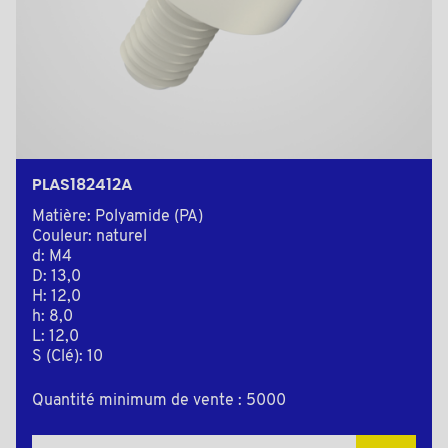
PLAS182412A
Matière: Polyamide (PA)
Couleur: naturel
d: M4
D: 13,0
H: 12,0
h: 8,0
L: 12,0
S (Clé): 10
Quantité minimum de vente : 5000