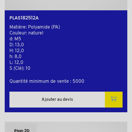
PLAS182512A
Matière: Polyamide (PA)
Couleur: naturel
d: M5
D: 13,0
H: 12,0
h: 8,0
L: 12,0
S (Clé): 10
Quantité minimum de vente : 5000
Ajouter au devis
Plan 2D