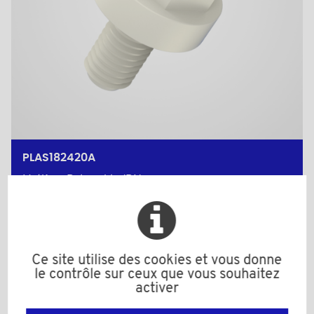
PLAS182420A
Matière: Polyamide (PA)
Couleur: naturel
d: M4
D: 13,0
H: 12,0
h: 8,0
Ce site utilise des cookies et vous donne
L: 20,0
le contrôle sur ceux que vous souhaitez
S (Clé): 10
activer
Quantité minimum de vente : 5000