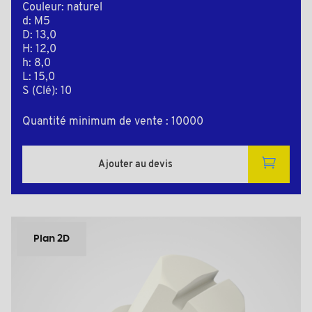
Couleur: naturel
d: M5
D: 13,0
H: 12,0
h: 8,0
L: 15,0
S (Clé): 10
Quantité minimum de vente : 10000
Ajouter au devis
Plan 2D