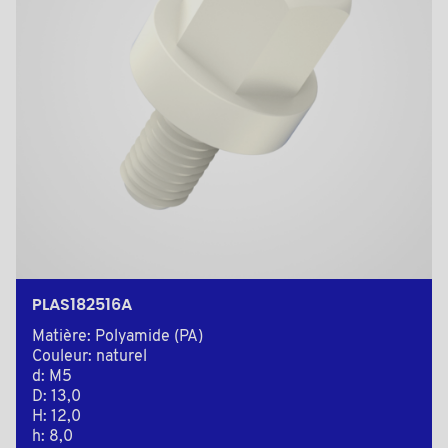
PLAS182516A
Matière: Polyamide (PA)
Couleur: naturel
d: M5
D: 13,0
H: 12,0
h: 8,0