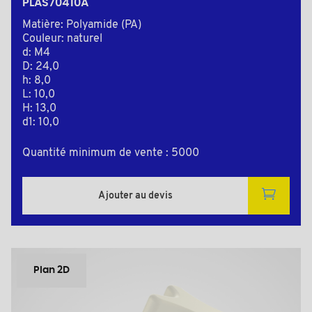
PLAS70410A
Matière: Polyamide (PA)
Couleur: naturel
d: M4
D: 24,0
h: 8,0
L: 10,0
H: 13,0
d1: 10,0
Quantité minimum de vente : 5000
Ajouter au devis
Plan 2D