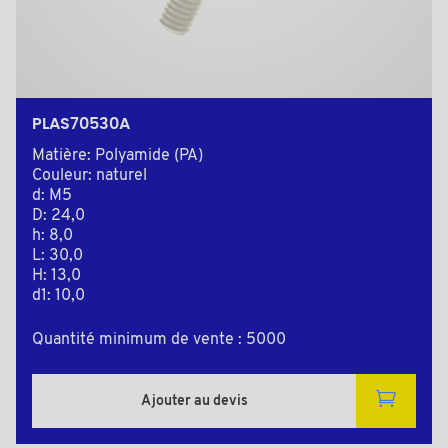
PLAS70530A
Matière: Polyamide (PA)
Couleur: naturel
d: M5
D: 24,0
h: 8,0
L: 30,0
H: 13,0
d1: 10,0
Quantité minimum de vente : 5000
Ajouter au devis