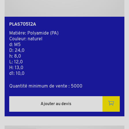
PLAS70512A
Matière: Polyamide (PA)
Couleur: naturel
d: M5
D: 24,0
h: 8,0
L: 12,0
H: 13,0
d1: 10,0
Quantité minimum de vente : 5000
Ajouter au devis