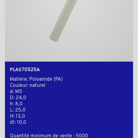
PLAS70525A
Matière: Polyamide (PA)
Couleur: naturel
d: M5
D: 24,0
h: 8,0
L: 25,0
H: 13,0
d1: 10,0
Quantité minimum de vente : 5000