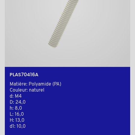
PLAS70416A
Matière: Polyamide (PA)
Couleur: naturel
d: M4
D: 24,0
h: 8,0
L: 16,0
H: 13,0
d1: 10,0