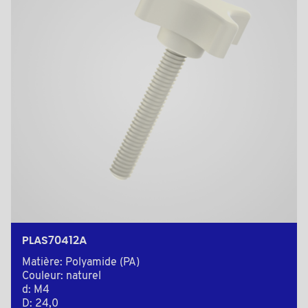
PLAS70412A
Matière: Polyamide (PA)
Couleur: naturel
d: M4
D: 24,0