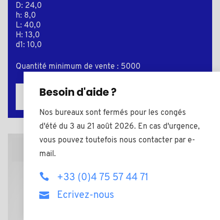
D: 24,0
h: 8,0
L: 40,0
H: 13,0
d1: 10,0
Quantité minimum de vente : 5000
Besoin d'aide ?
Ajouter au devis
Nos bureaux sont fermés pour les congés
d'été du 3 au 21 août 2026. En cas d'urgence,
vous pouvez toutefois nous contacter par e-
Plan 2D
mail.
+33 (0)4 75 57 44 71
Ecrivez-nous