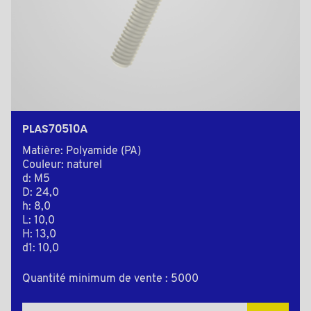
PLAS70510A
Matière: Polyamide (PA)
Couleur: naturel
d: M5
D: 24,0
h: 8,0
L: 10,0
H: 13,0
d1: 10,0
Quantité minimum de vente : 5000