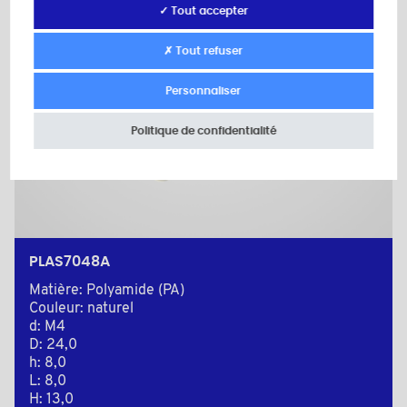
✓ Tout accepter
✗ Tout refuser
Personnaliser
Politique de confidentialité
PLAS7048A
Matière: Polyamide (PA)
Couleur: naturel
d: M4
D: 24,0
h: 8,0
L: 8,0
H: 13,0