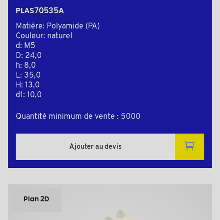
PLAS70535A
Matière: Polyamide (PA)
Couleur: naturel
d: M5
D: 24,0
h: 8,0
L: 35,0
H: 13,0
d1: 10,0
Quantité minimum de vente : 5000
Ajouter au devis
Plan 2D