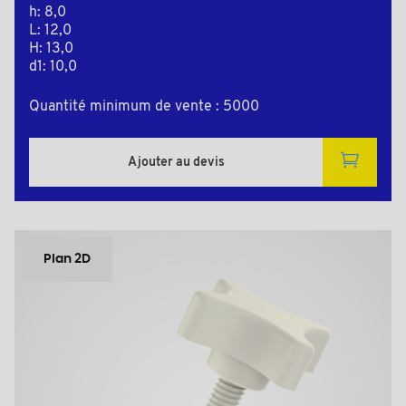
h: 8,0
L: 12,0
H: 13,0
d1: 10,0
Quantité minimum de vente : 5000
Ajouter au devis
Plan 2D