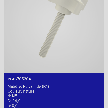
PLAS70520A
Matière: Polyamide (PA)
Couleur: naturel
d: M5
D: 24,0
h: 8,0