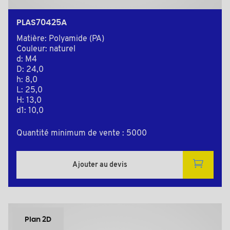
PLAS70425A
Matière: Polyamide (PA)
Couleur: naturel
d: M4
D: 24,0
h: 8,0
L: 25,0
H: 13,0
d1: 10,0
Quantité minimum de vente : 5000
Ajouter au devis
Plan 2D