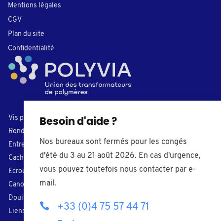
Mentions légales
CGV
Plan du site
Confidentialité
Vis plastiques
Bouchons
Besoin d'aide ?
Rondelles
Embouts de tube
Nos bureaux sont fermés pour les congés
Entretoises
Caches-trou
d'été du 3 au 21 août 2026. En cas d'urgence,
Cache-vis
Pieds de réglage
vous pouvez toutefois nous contacter par e-
Ecrous plastiques
Boutons
mail.
Canons isolants
Butoirs
Douilles taraudées
Chevilles
+33 (0)4 75 57 44 71
Liens de serrage
Presse-étoupes