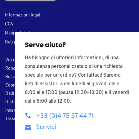
Informazioni legali
CGV
Mappa del sito
Dati personali
Serve aiuto?
Ha bisogno di ulteriori informazioni, di una
Viti in plastica
Tappi di chiusura
consulenza personalizzata o di una richiesta
Rondelle in plastica
Inserti per tubi
speciale per un ordine? Contattaci! Saremo
Boccole in plastica
Puntali di plastica
lieti di assisterLa dal lunedì al giovedì dalle
Coprivite in plastica
Piedi regolabili
8:00 alle 17:00 (pausa 12:30–13:30) e il venerdì
Dadi in plastica
Pomelli filettati
dalle 8:00 alle 12:00.
Distanziali
Paracolpi adesivi
Inserti filettati
Fascette nylon
+33 (0)4 75 57 44 71
Tasselli
Pressacavi
Scrivici