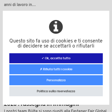
anni di lavoro in…
Questo sito fa uso di cookies e ti consente
di decidere se accettarli o rifiutarli
✓ Ok, accetta tutto
✗ Rifiuta tutti i cookie
Personalizza
Politica sulla riservatezza
13 aprile 2023
Bülte alla fiera Fastener Fair Global
2023 : rassegna in immagini
I nostri team Bülte si sono riuniti alla Fastener Fair Global,