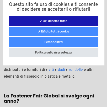
Questo sito fa uso di cookies e ti consente
Martedì 6 aprile 2027, dalle 9.00 alle 18.00;
di decidere se accettarli o rifiutarli
Mercoledì 7 aprile 2027, dalle 9.00 alle 18.00;
✓ Ok, accetta tutto
Giovedì 8 aprile 2027, dalle 9.00 alle 16.00.
✗ Rifiuta tutti i cookie
Personalizza
Quali aziende espongono alla Fastener
Fair?
Politica sulla riservatezza
Alla Fastener Fair Global esporranno aziende specializzate
in dispositivi di fissaggio, tra cui produttori, grossisti,
distributori e fornitori di ▸
viti
▸
dadi
▸
rondelle
e altri
elementi di fissaggio in plastica e metallo.
La Fastener Fair Global si svolge ogni
anno?