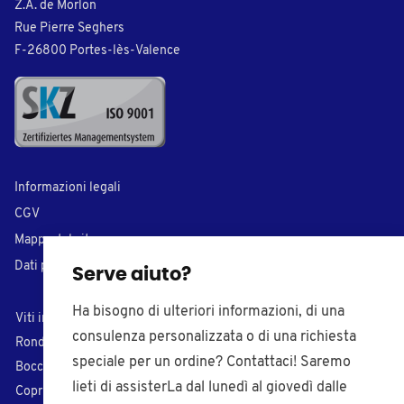
Z.A. de Morlon
Rue Pierre Seghers
F-26800 Portes-lès-Valence
Informazioni legali
CGV
Mappa del sito
Dati personali
Serve aiuto?
Ha bisogno di ulteriori informazioni, di una
Viti in plastica
Tappi di chiusura
consulenza personalizzata o di una richiesta
Rondelle in plastica
Inserti per tubi
speciale per un ordine? Contattaci! Saremo
Boccole in plastica
Puntali di plastica
lieti di assisterLa dal lunedì al giovedì dalle
Coprivite in plastica
Piedi regolabili