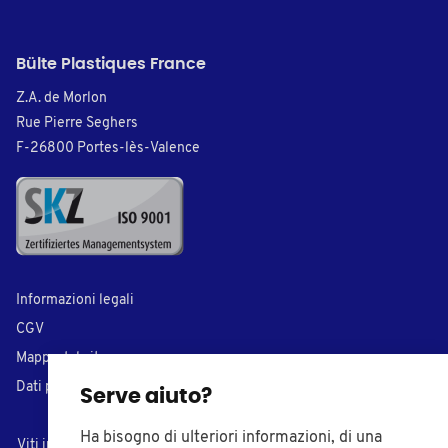
Bülte Plastiques France
Z.A. de Morlon
Rue Pierre Seghers
F-26800 Portes-lès-Valence
Informazioni legali
CGV
Mappa del sito
Dati personali
Serve aiuto?
Ha bisogno di ulteriori informazioni, di una
Viti in plastica
Tappi di chiusura