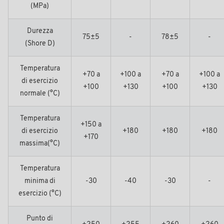
(MPa)
Durezza
75±5
-
78±5
-
(Shore D)
Temperatura
+70 a
+100 a
+70 a
+100 a
di esercizio
+100
+130
+100
+130
normale (°C)
Temperatura
+150 a
di esercizio
+180
+180
+180
+170
massima(°C)
Temperatura
minima di
-30
-40
-30
-
esercizio (°C)
Punto di