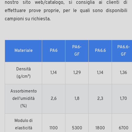
nostro sito web/catalogo, si consiglia ai clienti di
effettuare prove proprie, per le quali sono disponibili
campioni su richiesta.
PA6-
PA6.6-
Materiale
PA6
PA6.6
GF
GF
Densità
1,14
1,29
1,14
1,36
(g/cm³)
Assorbimento
dell'umidità
2,6
1,8
2,3
1,70
(%)
Modulo di
elasticità
1100
5300
1800
6700