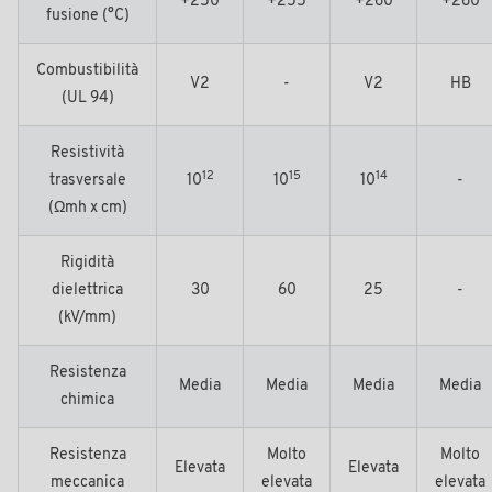
+250
+255
+260
+260
fusione (°C)
Combustibilità
V2
-
V2
HB
(UL 94)
Resistività
12
15
14
trasversale
10
10
10
-
(Ωmh x cm)
Rigidità
dielettrica
30
60
25
-
(kV/mm)
Resistenza
Media
Media
Media
Media
chimica
Resistenza
Molto
Molto
Elevata
Elevata
meccanica
elevata
elevata