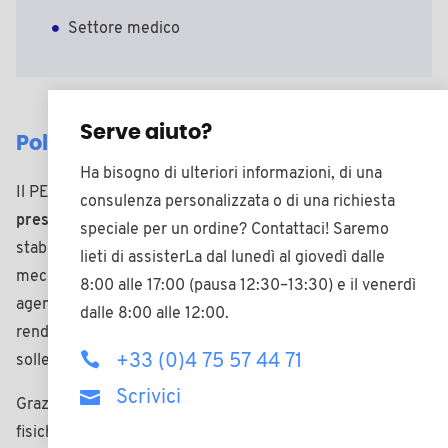
Settore medico
Serve aiuto?
Polietereterchetone - PEEK
Ha bisogno di ulteriori informazioni, di una
Il PEEK è un
termoplastico semicristallino ad alte
consulenza personalizzata o di una richiesta
prestazioni
, riconosciuto per la combinazione di rigidità,
speciale per un ordine? Contattaci! Saremo
stabilità dimensionale ed eccellente resistenza
lieti di assisterLa dal lunedì al giovedì dalle
meccanica. La sua
eccezionale resistenza
all’usura, agli
8:00 alle 17:00 (pausa 12:30–13:30) e il venerdì
agenti chimici e a temperature continue fino a 260°C lo
dalle 8:00 alle 12:00.
rende un materiale ideale per ambienti severi in cui le
+33 (0)4 75 57 44 71
sollecitazioni sono multiple.
Scrivici
Grazie alla sua
durabilità
e alle eccellenti proprietà
fisiche, il PEEK è spesso impiegato come
alternativa ai