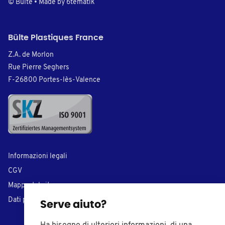
© Bülte • Made by
6tematik
Bülte Plastiques France
Z.A. de Morlon
Rue Pierre Seghers
F-26800 Portes-lès-Valence
Informazioni legali
CGV
Mappa del sito
Dati personali
Serve aiuto?