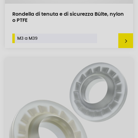
Rondella di tenuta e di sicurezza Bülte, nylon
o PTFE
M3 a M39