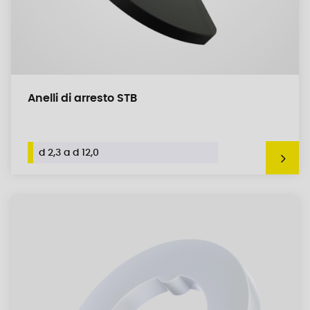
Anelli di arresto STB
d 2,3 a d 12,0