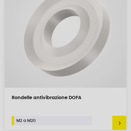
Rondelle antivibrazione DOFA
M2 a M20