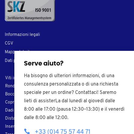
Informazioni legali
CGV
Mappa del sito
Dati personali
Serve aiuto?
Ha bisogno di ulteriori informazioni, di una
Viti in plastica
Tappi di chiusura
consulenza personalizzata o di una richiesta
Rondelle in plastica
Inserti per tubi
speciale per un ordine? Contattaci! Saremo
Boccole in plastica
Puntali di plastica
lieti di assisterLa dal lunedì al giovedì dalle
Coprivite in plastica
Piedi regolabili
8:00 alle 17:00 (pausa 12:30–13:30) e il venerdì
Dadi in plastica
Pomelli filettati
dalle 8:00 alle 12:00.
Distanziali
Paracolpi adesivi
Inserti filettati
Fascette nylon
+33 (0)4 75 57 44 71