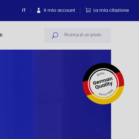
IT
Il mio account
La mia citazione
ti