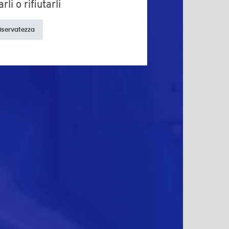
li o rifiutarli
riservatezza