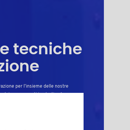
e
se tecniche
zione
razione per l’insieme delle nostre
ne dei componenti in plastica è
ri, tra cui le caratteristiche del
per l'applicazione del pezzo.