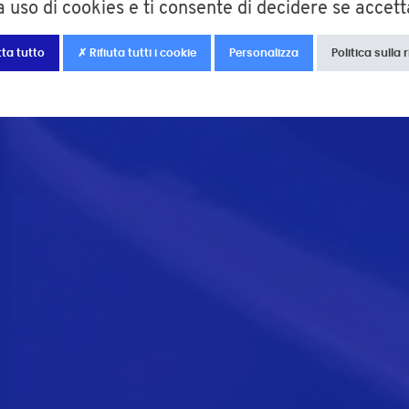
 uso di cookies e ti consente di decidere se accettar
ta tutto
✗ Rifiuta tutti i cookie
Personalizza
Politica sulla 