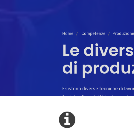
Home
Competenze
Produzion
Le diver
di produ
Esistono diverse tecniche di lavo
famiglie di prodotti. La lavorazio
complessa e dipende da molti fatto
materiale e l'elenco dei requisiti 