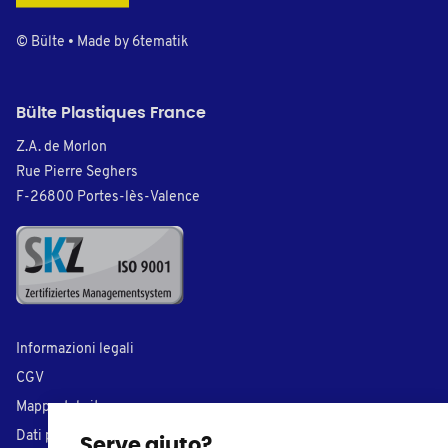
© Bülte • Made by
6tematik
Bülte Plastiques France
Z.A. de Morlon
Rue Pierre Seghers
F-26800 Portes-lès-Valence
Informazioni legali
CGV
Mappa del sito
Dati personali
Serve aiuto?