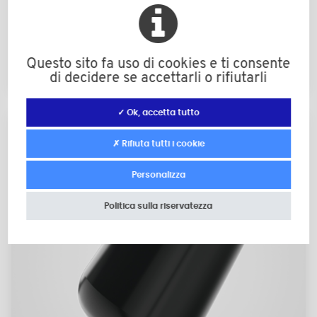
Puntali flessibili quadrati in PVC elastico
Questo sito fa uso di cookies e ti consente
10 x 10 a 100 x 100
di decidere se accettarli o rifiutarli
✓ Ok, accetta tutto
✗ Rifiuta tutti i cookie
Personalizza
Politica sulla riservatezza