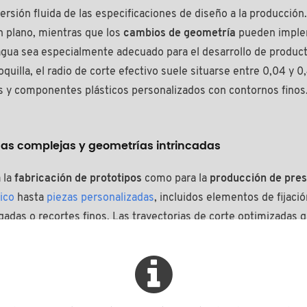
rsión fluida de las especificaciones de diseño a la producción.
 plano, mientras que los
cambios de geometría
pueden impl
 agua sea especialmente adecuado para el desarrollo de producto
uilla, el radio de corte efectivo suele situarse entre 0,04 y 
as y componentes plásticos personalizados con contornos finos
rmas complejas y geometrías intrincadas
 la
fabricación de prototipos
como para la
producción de pres
ico
hasta
piezas personalizadas
, incluidos elementos de fijaci
gadas o recortes finos. Las trayectorias de corte optimizadas 
as de corte multicabezal aumentan la productividad en volúmen