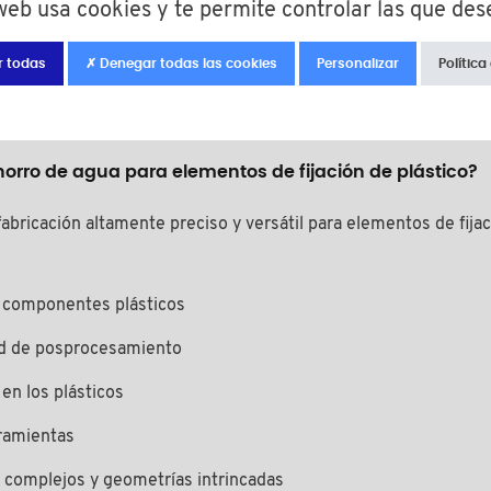
 web usa cookies y te permite controlar las que des
r todas
✗ Denegar todas las cookies
Personalizar
Política
e agua para elementos de fijació
horro de agua para elementos de fijación de plástico?
abricación altamente preciso y versátil para elementos de fijaci
a componentes plásticos
ad de posprocesamiento
 en los plásticos
rramientas
o complejos y geometrías intrincadas