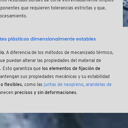
como resultado bordes de corte extremadamente limpios
ponentes que requieren tolerancias estrictas y que,
rocesamiento.
tes plásticos dimensionalmente estables
ío
. A diferencia de los métodos de mecanizado térmico,
ue puedan alterar las propiedades del material de
M. Esto garantiza que
los elementos de fijación de
ntengan sus propiedades mecánicas y su estabilidad
o flexibles
, como las
juntas de neopreno
,
arandelas de
anecen
precisos y sin deformaciones
.