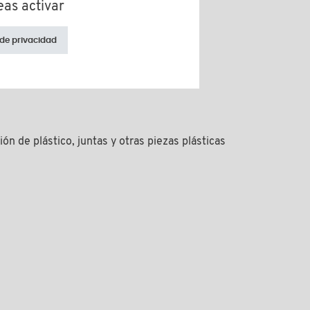
eas activar
 de privacidad
n y juntas de plástico
ón de plástico, juntas y otras piezas plásticas