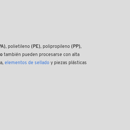
PA)
, polietileno
(PE)
, polipropileno
(PP)
,
no
también pueden procesarse con alta
da,
elementos de sellado
y piezas plásticas