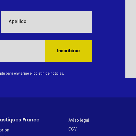
Inscribirse
da para enviarme el boletín de noticias.
lastiques France
Aviso legal
CGV
orlon