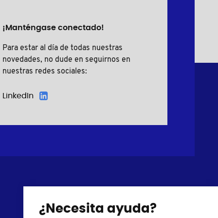
¡Manténgase conectado!
Para estar al día de todas nuestras
novedades, no dude en seguirnos en
nuestras redes sociales:
LinkedIn
Tornillos plásticos
Cubre tornillos
¿Necesita ayuda?
Arandelas de nylon
Conteras