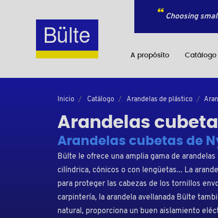
Choosing small
A propósito
Catálogo
Inicio
Catálogo
Arandelas de plástico
Aran
Arandelas cubetas
Arandelas cubetas de N
Bülte le ofrece una amplia gama de arandelas 
cilíndrica, cónicos o con lengüetas... La arande
para proteger las cabezas de los tornillos en
carpintería, la arandela avellanada Bülte tambi
natural, proporciona un buen aislamiento eléct