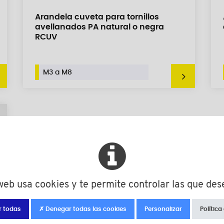
Arandela cuveta para tornillos
avellanados PA natural o negra
RCUV
M3 a M8
 web usa cookies y te permite controlar las que des
r todas
✗ Denegar todas las cookies
Personalizar
Política