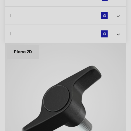
L
13
l
13
Plano 2D