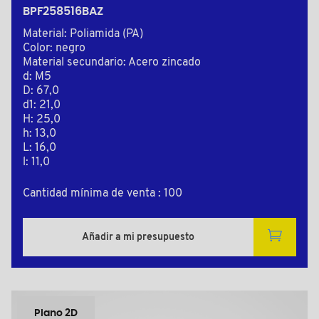
BPF258516BAZ
Material: Poliamida (PA)
Color: negro
Material secundario: Acero zincado
d: M5
D: 67,0
d1: 21,0
H: 25,0
h: 13,0
L: 16,0
l: 11,0
Cantidad mínima de venta : 100
Añadir a mi presupuesto
Plano 2D