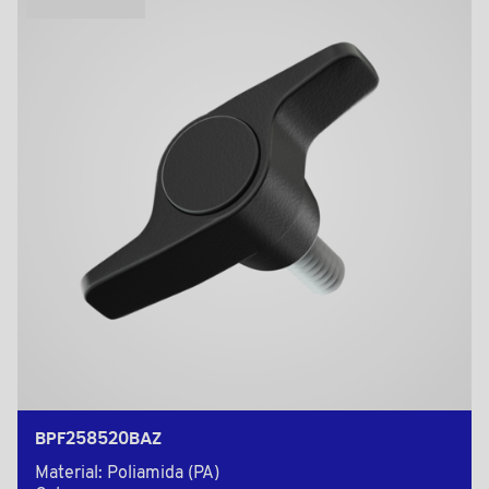
BPF258520BAZ
Material: Poliamida (PA)