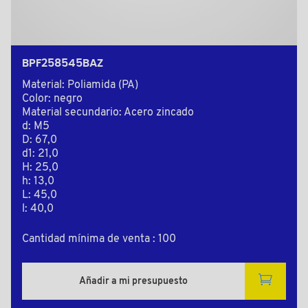
BPF258545BAZ
Material: Poliamida (PA)
Color: negro
Material secundario: Acero zincado
d: M5
D: 67,0
d1: 21,0
H: 25,0
h: 13,0
L: 45,0
l: 40,0
Cantidad mínima de venta : 100
Añadir a mi presupuesto