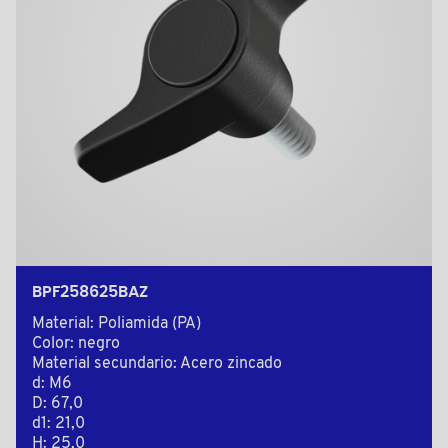
BPF258625BAZ
Material: Poliamida (PA)
Color: negro
Material secundario: Acero zincado
d: M6
D: 67,0
d1: 21,0
H: 25,0