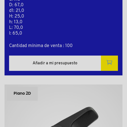
D: 67,0
d1: 21,0
H: 25,0
h: 13,0
L: 70,0
l: 65,0
Cantidad mínima de venta : 100
Añadir a mi presupuesto
Plano 2D