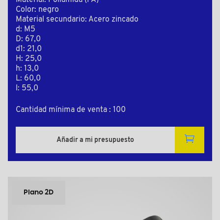
Material: Poliamida (PA)
Color: negro
Material secundario: Acero zincado
d: M5
D: 67,0
d1: 21,0
H: 25,0
h: 13,0
L: 60,0
l: 55,0
Cantidad mínima de venta : 100
Añadir a mi presupuesto
Plano 2D