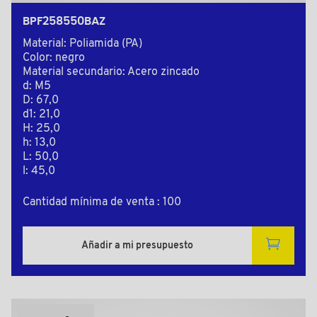
BPF258550BAZ
Material: Poliamida (PA)
Color: negro
Material secundario: Acero zincado
d: M5
D: 67,0
d1: 21,0
H: 25,0
h: 13,0
L: 50,0
l: 45,0
Cantidad mínima de venta : 100
Añadir a mi presupuesto