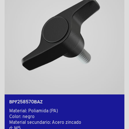
BPF258570BAZ
Material: Poliamida (PA)
Color: negro
Material secundario: Acero zincado
d: M5