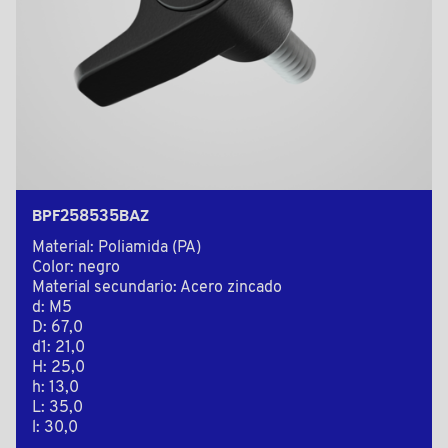
BPF258535BAZ
Material: Poliamida (PA)
Color: negro
Material secundario: Acero zincado
d: M5
D: 67,0
d1: 21,0
H: 25,0
h: 13,0
L: 35,0
l: 30,0