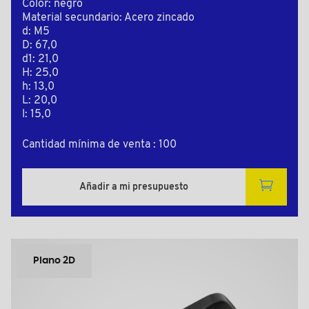
Color: negro
Material secundario: Acero zincado
d: M5
D: 67,0
d1: 21,0
H: 25,0
h: 13,0
L: 20,0
l: 15,0
Cantidad mínima de venta : 100
Añadir a mi presupuesto
Plano 2D