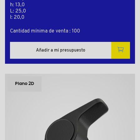
h: 13,0
L: 25,0
l: 20,0
Cantidad mínima de venta : 100
Añadir a mi presupuesto
Plano 2D