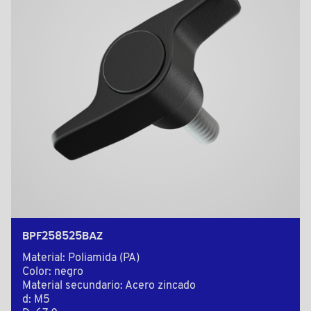
BPF258525BAZ
Material: Poliamida (PA)
Color: negro
Material secundario: Acero zincado
d: M5