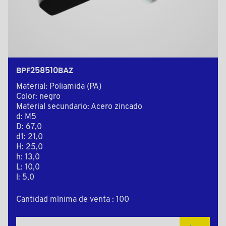
BPF258510BAZ
Material: Poliamida (PA)
Color: negro
Material secundario: Acero zincado
d: M5
D: 67,0
d1: 21,0
H: 25,0
h: 13,0
L: 10,0
l: 5,0
Cantidad mínima de venta : 100