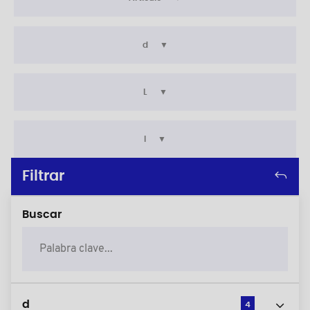
d
L
l
Filtrar
Buscar
d
4