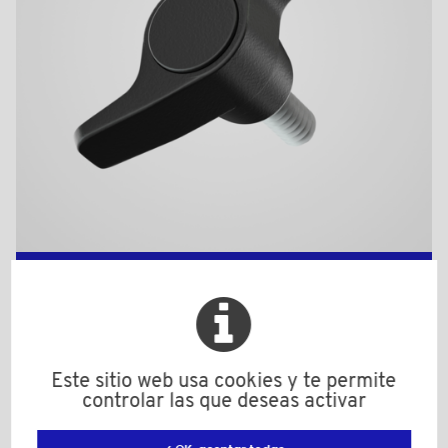
BPF258530BAZ
Material: Poliamida (PA)
Color: negro
Material secundario: Acero zincado
d: M5
Este sitio web usa cookies y te permite
D: 67,0
controlar las que deseas activar
d1: 21,0
H: 25,0