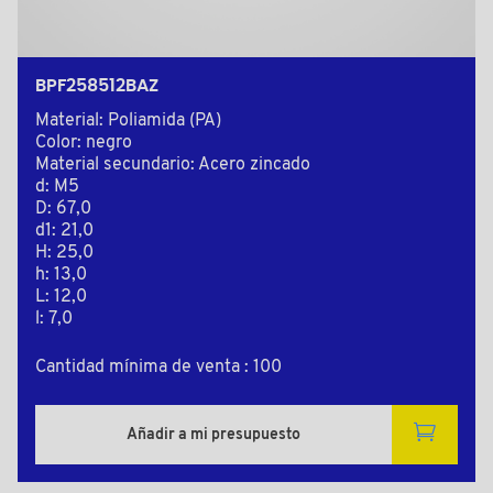
BPF258512BAZ
Material: Poliamida (PA)
Color: negro
Material secundario: Acero zincado
d: M5
D: 67,0
d1: 21,0
H: 25,0
h: 13,0
L: 12,0
l: 7,0
Cantidad mínima de venta : 100
Añadir a mi presupuesto