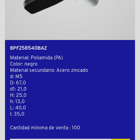
BPF258540BAZ
Material: Poliamida (PA)
Color: negro
Material secundario: Acero zincado
d: M5
D: 67,0
d1: 21,0
H: 25,0
h: 13,0
L: 40,0
l: 35,0
Cantidad mínima de venta : 100