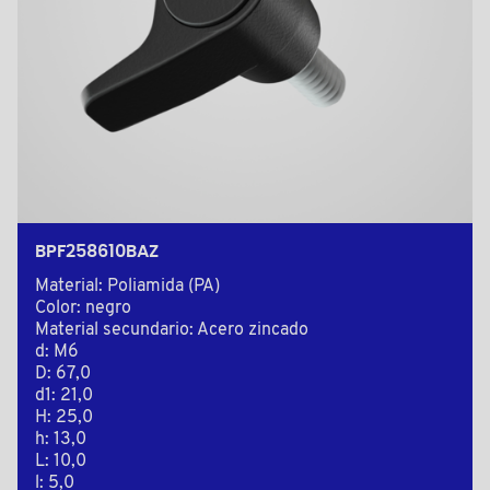
BPF258610BAZ
Material: Poliamida (PA)
Color: negro
Material secundario: Acero zincado
d: M6
D: 67,0
d1: 21,0
H: 25,0
h: 13,0
L: 10,0
l: 5,0