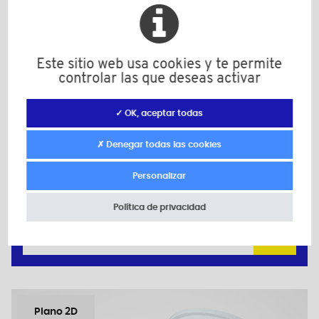
Este sitio web usa cookies y te permite
controlar las que deseas activar
BUT44T
✓ OK, aceptar todas
Material: Poliuretano (PU)
Color: transparente
✗ Denegar todas las cookies
D: 9,5
h: 5,0
Personalizar
Cantidad mínima de venta : 400
Política de privacidad
Añadir a mi presupuesto
Plano 2D