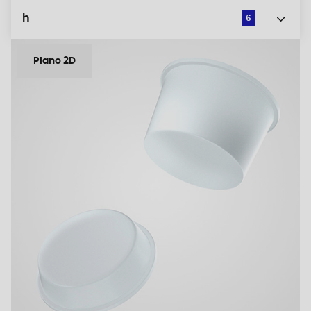
h
6
Plano 2D