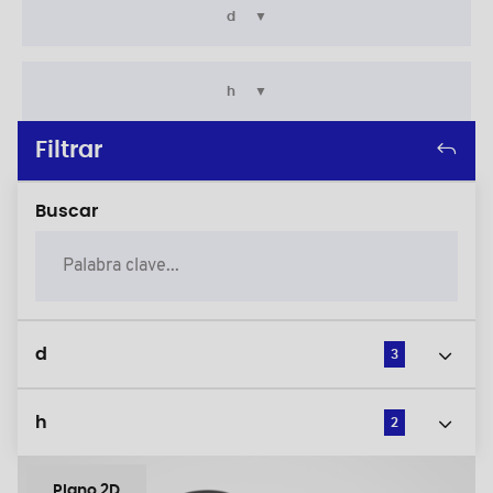
d
h
Filtrar
Buscar
d
3
h
2
Plano 2D