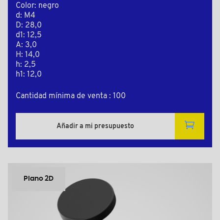
Color: negro
d: M4
D: 28,0
d1: 12,5
A: 3,0
H: 14,0
h: 2,5
h1: 12,0
Cantidad mínima de venta : 100
Añadir a mi presupuesto
Plano 2D