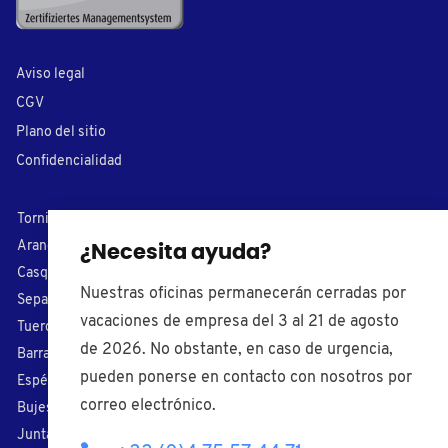
Aviso legal
CGV
Plano del sitio
Confidencialidad
Tornillos plásticos
Cubre tornillos
Arandelas de nylon
Conteras
¿Necesita ayuda?
Casquillos
Capuchones
Nuestras oficinas permanecerán cerradas por
Separadores
Tapones plásticos
vacaciones de empresa del 3 al 21 de agosto
Tuercas plásticas
Cojinetes
de 2026. No obstante, en caso de urgencia,
Barras roscados
Pomos de apriete
pueden ponerse en contacto con nosotros por
Espérragos
Tiradores
correo electrónico.
Bujes aislantes
Patas regulables
Juntas tóricas
Prensaestopas