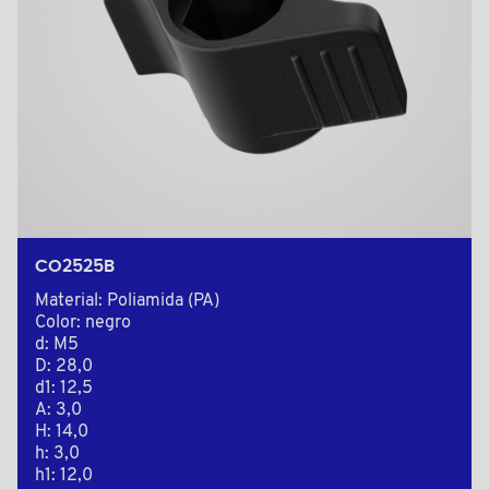
CO2525B
Material: Poliamida (PA)
Color: negro
d: M5
D: 28,0
d1: 12,5
A: 3,0
H: 14,0
h: 3,0
h1: 12,0