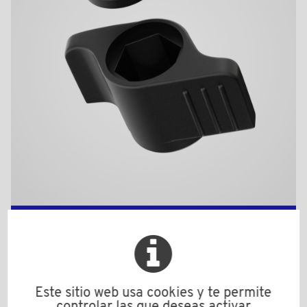
CO2515B
Material: Poliamida (PA)
Color: negro
d: M5
D: 28,0
Este sitio web usa cookies y te permite
d1: 12,5