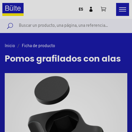
ES
Inicio
Ficha de producto
Pomos grafilados con alas