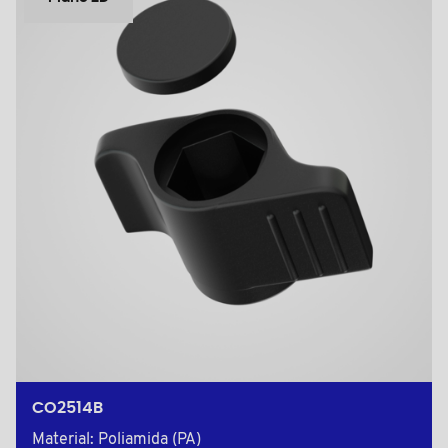
CO2514B
Material: Poliamida (PA)