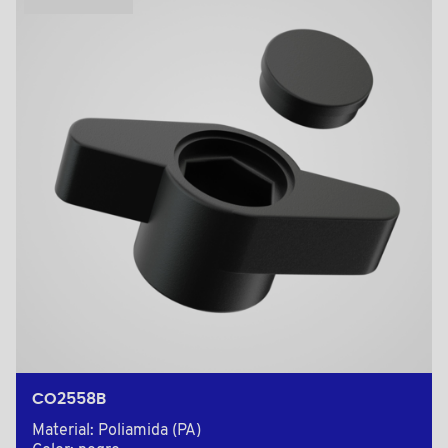
CO2558B
Material: Poliamida (PA)