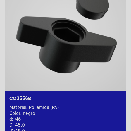
CO2556B
Material: Poliamida (PA)
Color: negro
d: M6
D: 45,0