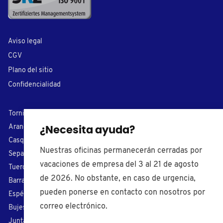
Aviso legal
CGV
Plano del sitio
Confidencialidad
Tornillos plásticos
Cubre tornillos
Arandelas de nylon
Conteras
¿Necesita ayuda?
Casquillos
Capuchones
Nuestras oficinas permanecerán cerradas por
Separadores
Tapones plásticos
vacaciones de empresa del 3 al 21 de agosto
Tuercas plásticas
Cojinetes
de 2026. No obstante, en caso de urgencia,
Barras roscados
Pomos de apriete
pueden ponerse en contacto con nosotros por
Espérragos
Tiradores
correo electrónico.
Bujes aislantes
Patas regulables
Juntas tóricas
Prensaestopas