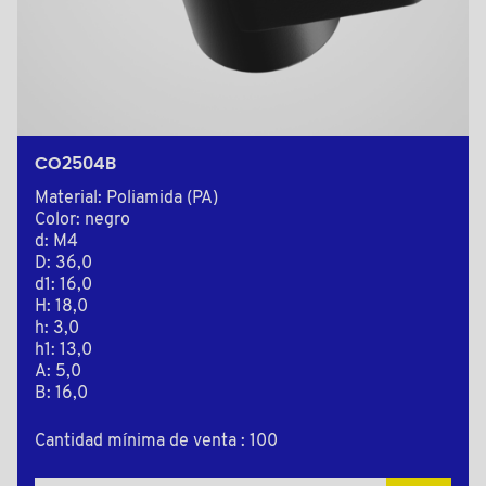
CO2504B
Material: Poliamida (PA)
Color: negro
d: M4
D: 36,0
d1: 16,0
H: 18,0
h: 3,0
h1: 13,0
A: 5,0
B: 16,0
Cantidad mínima de venta : 100