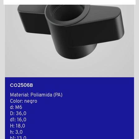
CO2506B
Material: Poliamida (PA)
Color: negro
d: M6
D: 36,0
d1: 16,0
H: 18,0
h: 3,0
h1: 13,0