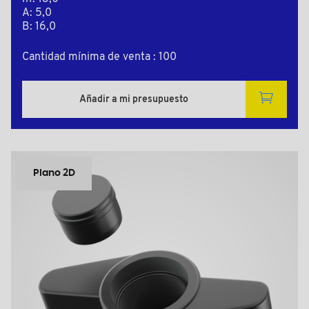
A: 5,0
B: 16,0
Cantidad mínima de venta : 100
Añadir a mi presupuesto
Plano 2D