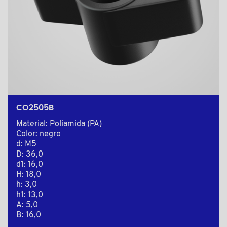
CO2505B
Material: Poliamida (PA)
Color: negro
d: M5
D: 36,0
d1: 16,0
H: 18,0
h: 3,0
h1: 13,0
A: 5,0
B: 16,0