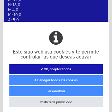
d1: 19,0
H: 18,0
h: 4,0
h1: 10,0
A: 5,0
B: 19,0
Cantidad mínima de venta : 100
Este sitio web usa cookies y te permite
Añadir a mi presupuesto
controlar las que deseas activar
✓ OK, aceptar todas
Plano 2D
✗ Denegar todas las cookies
Personalizar
Política de privacidad