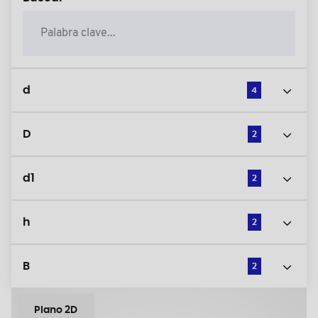
d
4
D
2
d1
2
h
2
B
2
Plano 2D