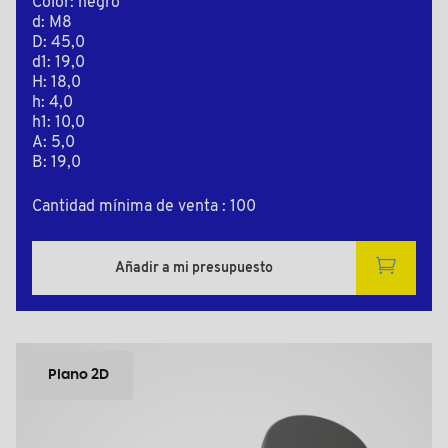
Color: negro
d: M8
D: 45,0
d1: 19,0
H: 18,0
h: 4,0
h1: 10,0
A: 5,0
B: 19,0
Cantidad mínima de venta : 100
Añadir a mi presupuesto
Plano 2D