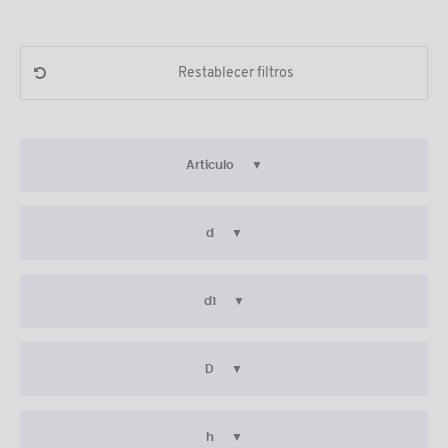
Restablecer filtros
Artículo
d
d1
D
h