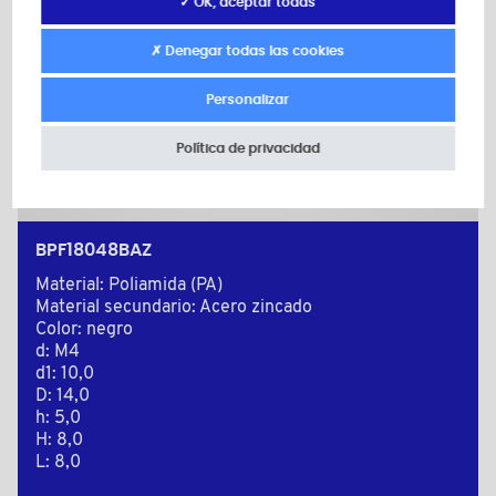
✓ OK, aceptar todas
✗ Denegar todas las cookies
Personalizar
Política de privacidad
BPF18048BAZ
Material: Poliamida (PA)
Material secundario: Acero zincado
Color: negro
d: M4
d1: 10,0
D: 14,0
h: 5,0
H: 8,0
L: 8,0