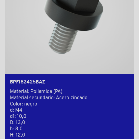
BPF182425BAZ
Material: Poliamida (PA)
Material secundario: Acero zincado
Color: negro
d: M4
d1: 10,0
D: 13,0
h: 8,0
H: 12,0