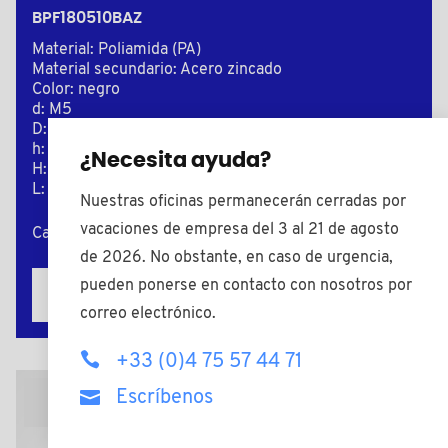
BPF180510BAZ
Material: Poliamida (PA)
Material secundario: Acero zincado
Color: negro
d: M5
D: 14,0
h: 5,0
¿Necesita ayuda?
H: 8,0
L: 10,0
Nuestras oficinas permanecerán cerradas por
vacaciones de empresa del 3 al 21 de agosto
Cantidad mínima de venta : 5000
de 2026. No obstante, en caso de urgencia,
pueden ponerse en contacto con nosotros por
Añadir a mi presupuesto
correo electrónico.
+33 (0)4 75 57 44 71
Escríbenos
Plano 2D