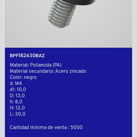
BPF182430BAZ
Material: Poliamida (PA)
Material secundario: Acero zincado
Color: negro
d: M4
d1: 10,0
D: 13,0
h: 8,0
H: 12,0
L: 30,0
Cantidad mínima de venta : 5000