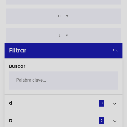
H
L
Filtrar
Buscar
d
3
D
2