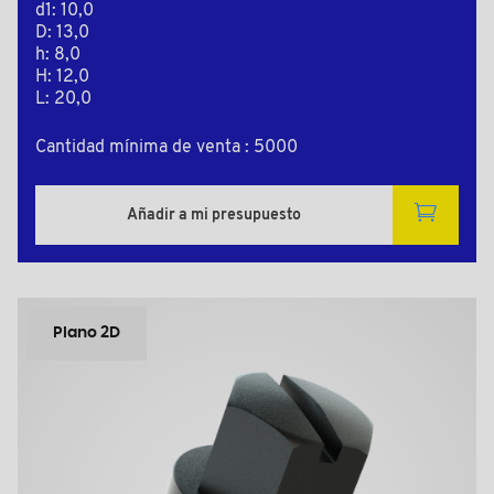
d1: 10,0
D: 13,0
h: 8,0
H: 12,0
L: 20,0
Cantidad mínima de venta : 5000
Añadir a mi presupuesto
Plano 2D