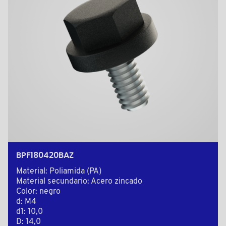
BPF180420BAZ
Material: Poliamida (PA)
Material secundario: Acero zincado
Color: negro
d: M4
d1: 10,0
D: 14,0