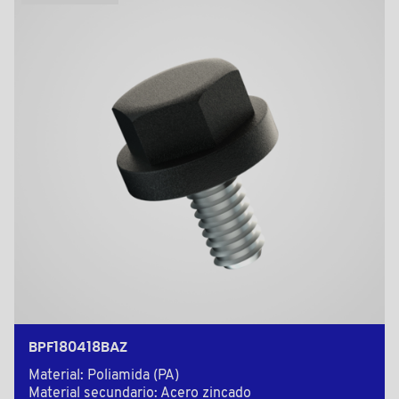
BPF180418BAZ
Material: Poliamida (PA)
Material secundario: Acero zincado