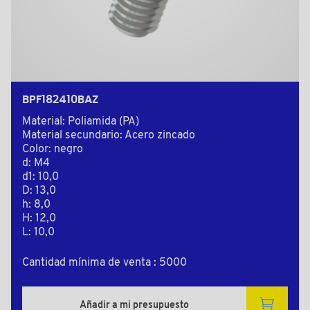
BPF182410BAZ
Material: Poliamida (PA)
Material secundario: Acero zincado
Color: negro
d: M4
d1: 10,0
D: 13,0
h: 8,0
H: 12,0
L: 10,0
Cantidad mínima de venta : 5000
Añadir a mi presupuesto