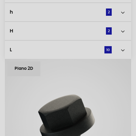
h
2
H
2
L
10
Plano 2D