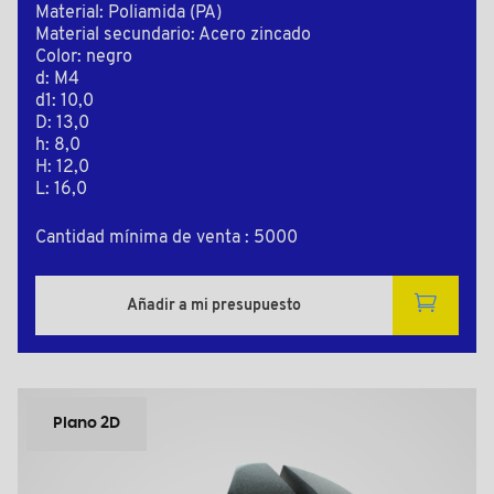
Material: Poliamida (PA)
Material secundario: Acero zincado
Color: negro
d: M4
d1: 10,0
D: 13,0
h: 8,0
H: 12,0
L: 16,0
Cantidad mínima de venta : 5000
Añadir a mi presupuesto
Plano 2D