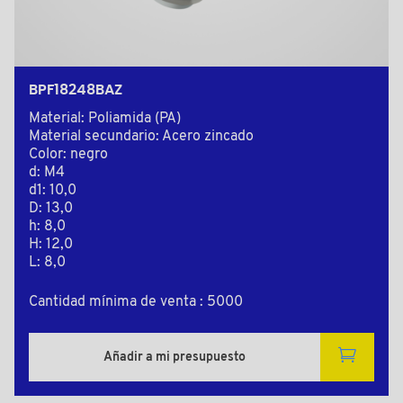
BPF18248BAZ
Material: Poliamida (PA)
Material secundario: Acero zincado
Color: negro
d: M4
d1: 10,0
D: 13,0
h: 8,0
H: 12,0
L: 8,0
Cantidad mínima de venta : 5000
Añadir a mi presupuesto