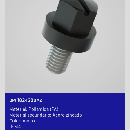
BPF182420BAZ
Material: Poliamida (PA)
Material secundario: Acero zincado
Color: negro
d: M4