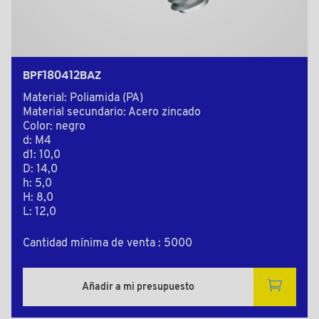
BPF180412BAZ
Material: Poliamida (PA)
Material secundario: Acero zincado
Color: negro
d: M4
d1: 10,0
D: 14,0
h: 5,0
H: 8,0
L: 12,0
Cantidad mínima de venta : 5000
Añadir a mi presupuesto