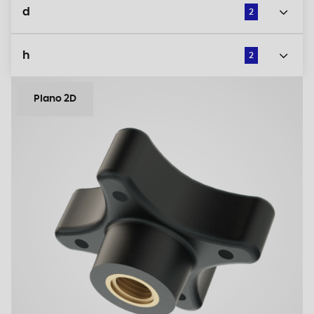
d
2
h
2
Plano 2D