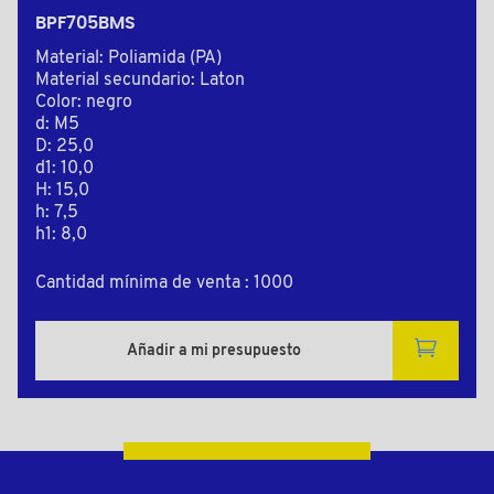
BPF705BMS
Material: Poliamida (PA)
Material secundario: Laton
Color: negro
d: M5
D: 25,0
d1: 10,0
H: 15,0
h: 7,5
h1: 8,0
Cantidad mínima de venta : 1000
Añadir a mi presupuesto