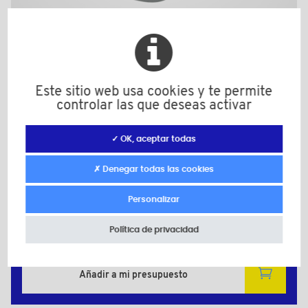
BPF704BMS
Este sitio web usa cookies y te permite
Material: Poliamida (PA)
controlar las que deseas activar
Material secundario: Laton
Color: negro
d: M4
✓ OK, aceptar todas
D: 25,0
d1: 10,0
✗ Denegar todas las cookies
H: 15,0
h: 6,0
Personalizar
h1: 8,0
Política de privacidad
Cantidad mínima de venta : 1000
Añadir a mi presupuesto