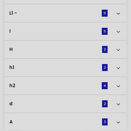
L1 -
5
l
5
H
2
h1
2
h2
4
d
2
A
3