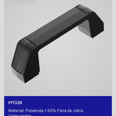
PF132B
Material: Poliamida +30% Fibra de vidrio