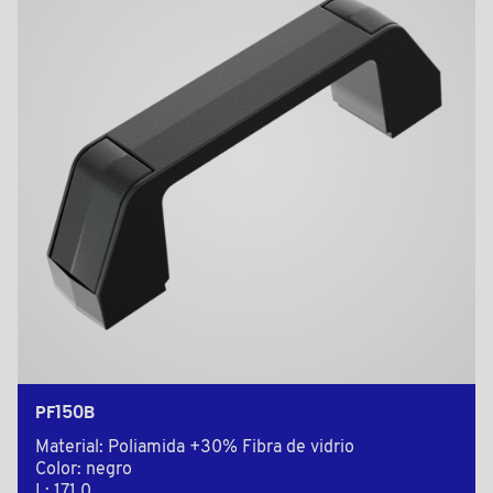
PF150B
Material: Poliamida +30% Fibra de vidrio
Color: negro
L: 171,0