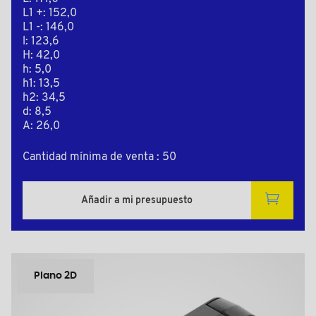
L1 +: 152,0
L1 -: 146,0
l: 123,6
H: 42,0
h: 5,0
h1: 13,5
h2: 34,5
d: 8,5
A: 26,0
Cantidad mínima de venta : 50
Añadir a mi presupuesto
Plano 2D