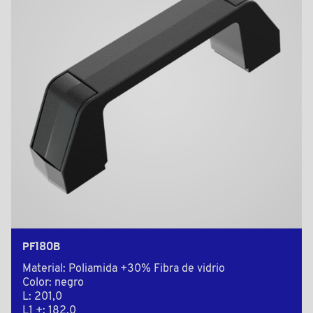
PF180B
Material: Poliamida +30% Fibra de vidrio
Color: negro
L: 201,0
L1 +: 182,0