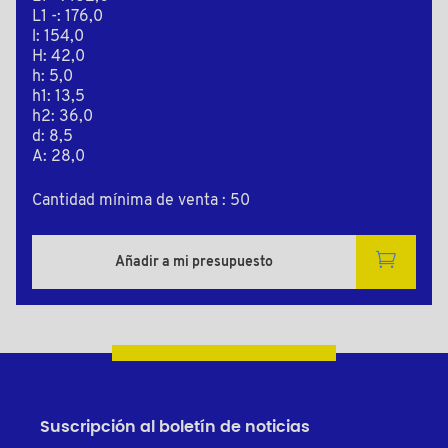
L1 -: 176,0
l: 154,0
H: 42,0
h: 5,0
h1: 13,5
h2: 36,0
d: 8,5
A: 28,0
Cantidad mínima de venta : 50
Añadir a mi presupuesto
Suscripción al boletín de noticias