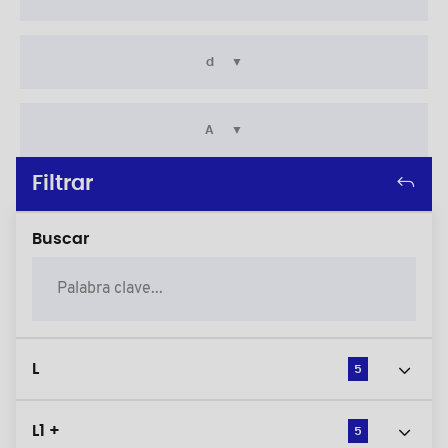
d
A
Filtrar
Buscar
L
5
L1 +
5