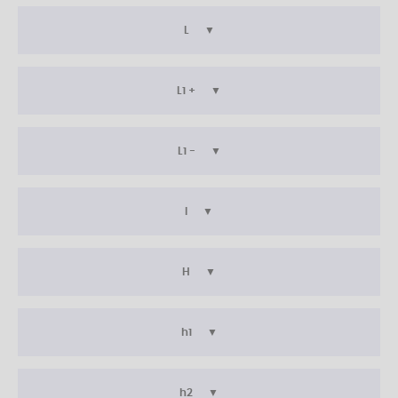
L
L1 +
L1 -
l
H
h1
h2