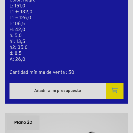
Color: negro
L: 151,0
L1 +: 132,0
L1 -: 126,0
l: 106,5
H: 42,0
h: 5,0
h1: 13,5
h2: 35,0
d: 8,5
A: 26,0
Cantidad mínima de venta : 50
Añadir a mi presupuesto
Plano 2D