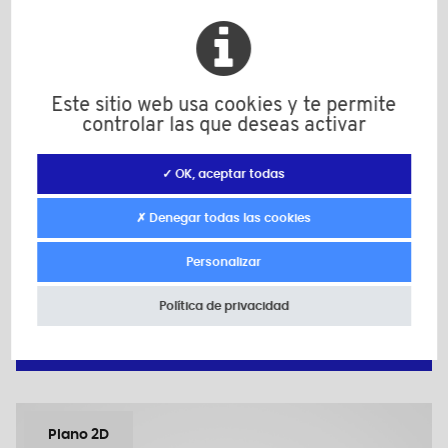
Material: Poliamida +30% Fibra de vidrio
Color: negro
L: 137,0
L1 +: 118,0
L1 -: 112,0
l: 92,5
Este sitio web usa cookies y te permite
H: 42,0
controlar las que deseas activar
h: 5,0
h1: 13,5
✓ OK, aceptar todas
h2: 35,0
d: 8,5
✗ Denegar todas las cookies
A: 26,0
Personalizar
Cantidad mínima de venta : 50
Política de privacidad
Añadir a mi presupuesto
Plano 2D