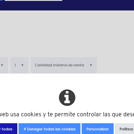
l
Cantidad mínima de venta
ial
d
D
h
l
mida (PA)
M12
17,0
3,0
6,0
mida (PA)
M12
17,0
3,0
6,0
 web usa cookies y te permite controlar las que des
mida (PA)
M16
22,0
4,0
6,0
r todas
✗ Denegar todas las cookies
Personalizar
Política
mida (PA)
M16
22,0
4,0
6,0