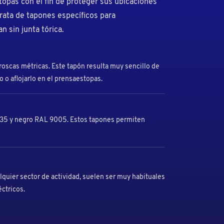
topas con el fin de proteger sus ubicaciones
rata de tapones específicos para
 sin junta tórica.
roscas métricas. Este tapón resulta muy sencillo de
lo o aflojarlo en el prensaestopas.
035 y negro RAL 9005. Estos tapones permiten
quier sector de actividad, suelen ser muy habituales
éctricos.