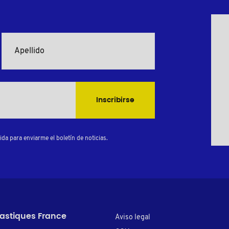
Inscribirse
da para enviarme el boletín de noticias.
lastiques France
Aviso legal