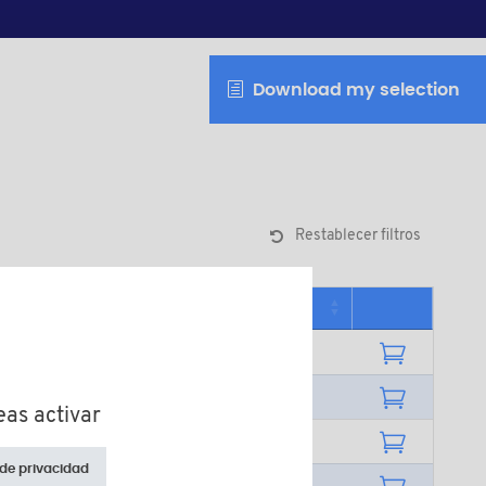
Download my selection
Restablecer filtros
Cantidad mínima de venta
100
100
eas activar
100
 de privacidad
100