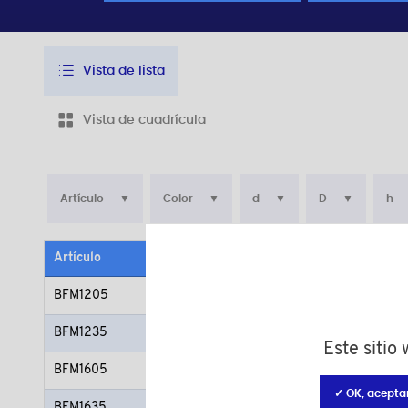
Vista de lista
Vista de cuadrícula
Artículo
Color
d
D
h
Artículo
Color
Mater
BFM1205
negro RAL 9005
Polia
BFM1235
gris RAL 7035
Polia
Este sitio
BFM1605
negro RAL 9005
Polia
✓ OK, acepta
BFM1635
gris RAL 7035
Polia