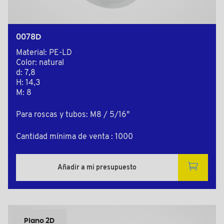
0078D
Material: PE-LD
Color: natural
d: 7,8
H: 14,3
M: 8
Para roscas y tubos: M8 / 5/16"
Cantidad mínima de venta : 1000
Añadir a mi presupuesto
Plano 2D