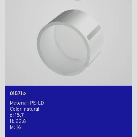
01571D
Material: PE-LD
Color: natural
d: 15,7
H: 22,8
M: 16