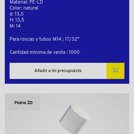
Material: PE-LD
Color: natural
d: 13,5
H: 13,5
M: 14
Para roscas y tubos M14 ; 17/32"
Cantidad mínima de venta : 1000
Añadir a mi presupuesto
Plano 2D