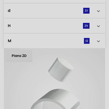
d
37
H
25
M
12
Plano 2D