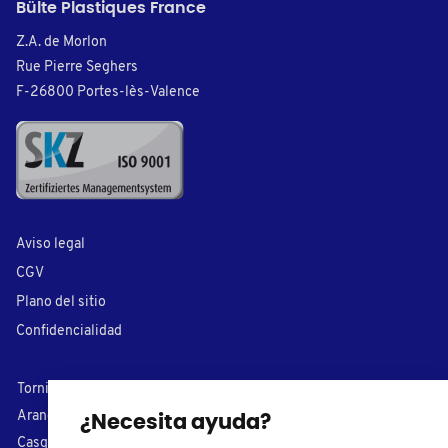
Bülte Plastiques France
Z.A. de Morlon
Rue Pierre Seghers
F-26800 Portes-lès-Valence
Aviso legal
CGV
Plano del sitio
Confidencialidad
Tornillos plásticos
Cubre tornillos
Arandelas de nylon
Conteras
¿Necesita ayuda?
Casquillos
Capuchones