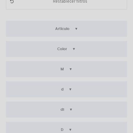
Restablecer filtros
Artículo
Color
M
d
d1
D