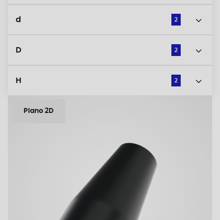
d
2
D
2
H
2
Plano 2D