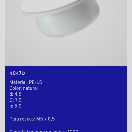
4047D
Material: PE-LD
Color: natural
d: 4,6
D: 7,0
h: 5,0
Para roscas: M5 x 0,5