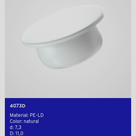
4073D
Material: PE-LD
Color: natural
d: 7,3
D: 11,0