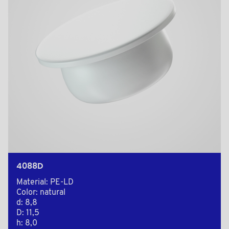
4088D
Material: PE-LD
Color: natural
d: 8,8
D: 11,5
h: 8,0