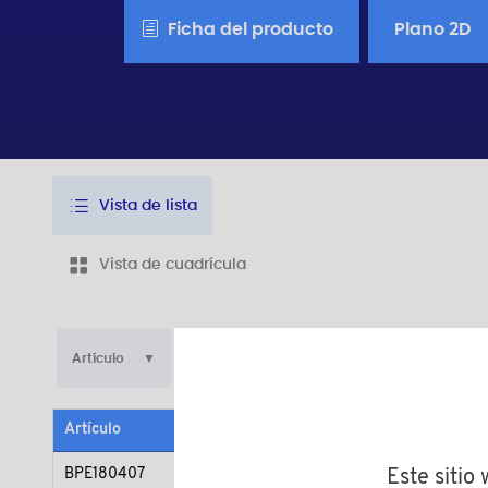
Ficha del producto
Plano 2D
Vista de lista
Vista de cuadrícula
Artículo
d
D
h
H
Artículo
Material
Color
d
BPE180407
PE-HD
amarillo
M4
Este sitio