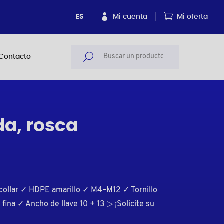
ES
Mi cuenta
Mi oferta
Contacto
a, rosca
ollar ✓ HDPE amarillo ✓ M4–M12 ✓ Tornillo
fina ✓ Ancho de llave 10 + 13 ▷ ¡Solicite su