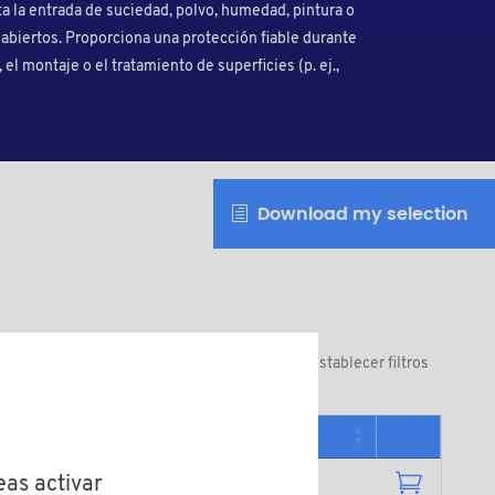
ta la entrada de suciedad, polvo, humedad, pintura o
s abiertos. Proporciona una protección fiable durante
el montaje o el tratamiento de superficies (p. ej.,
Download my selection
Restablecer filtros
de venta
Más informaciónes
eas activar