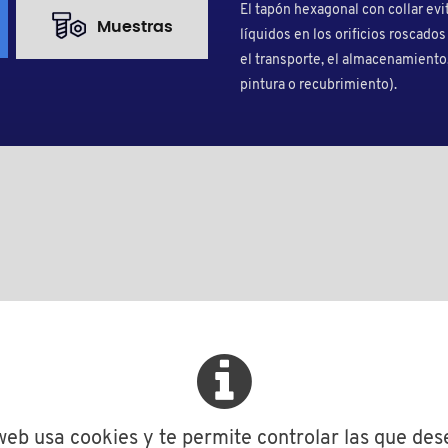
El tapón hexagonal con collar evi
Muestras
líquidos en los orificios roscado
el transporte, el almacenamiento, 
pintura o recubrimiento).
L
Paso
Más informaciónes
D
h
H
L
Paso
Cantidad mínima 
13,8
3,0
8,0
8,0
0,7
5000
 web usa cookies y te permite controlar las que des