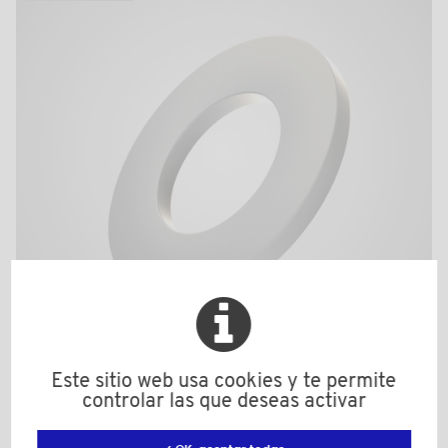
Este sitio web usa cookies y te permite
400460010A
controlar las que deseas activar
Material: Poliamida (PA)
Color: natural