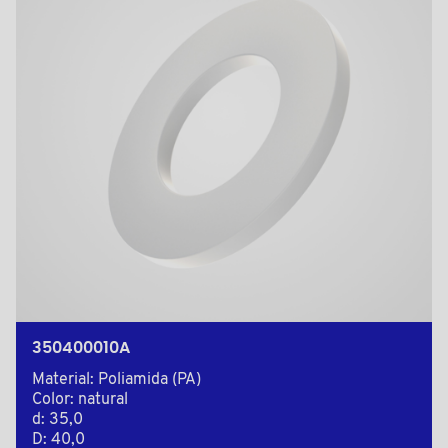
350400010A
Material: Poliamida (PA)
Color: natural
d: 35,0
D: 40,0