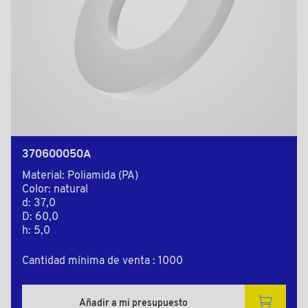
370600050A
Material: Poliamida (PA)
Color: natural
d: 37,0
D: 60,0
h: 5,0
Cantidad mínima de venta : 1000
Añadir a mi presupuesto