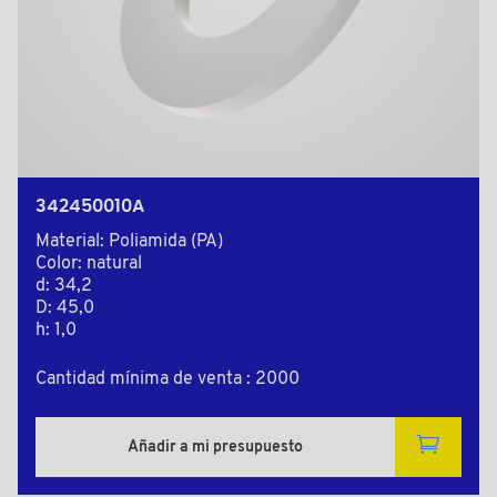
342450010A
Material: Poliamida (PA)
Color: natural
d: 34,2
D: 45,0
h: 1,0
Cantidad mínima de venta : 2000
Añadir a mi presupuesto