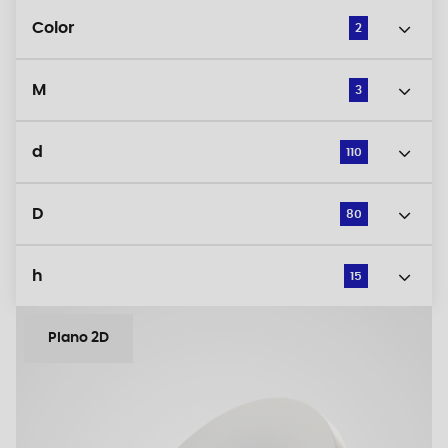
Color
2
M
3
d
110
D
80
h
15
Plano 2D