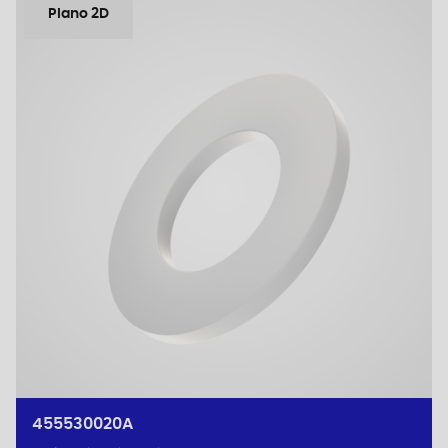
Plano 2D
455530020A